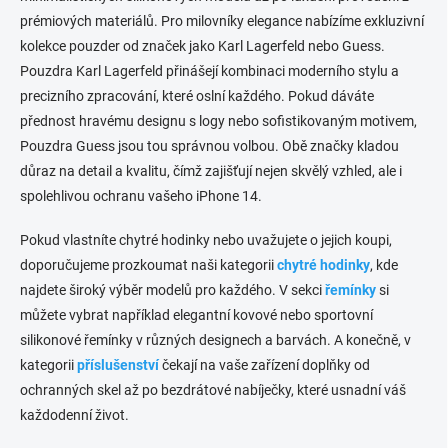
í
y
prémiových materiálů. Pro milovníky elegance nabízíme exkluzivní
v
kolekce pouzder od značek jako Karl Lagerfeld nebo Guess.
ý
p
Pouzdra Karl Lagerfeld přinášejí kombinaci moderního stylu a
i
precizního zpracování, které oslní každého. Pokud dáváte
s
přednost hravému designu s logy nebo sofistikovaným motivem,
u
Pouzdra Guess jsou tou správnou volbou. Obě značky kladou
důraz na detail a kvalitu, čímž zajišťují nejen skvělý vzhled, ale i
spolehlivou ochranu vašeho iPhone 14.
Pokud vlastníte chytré hodinky nebo uvažujete o jejich koupi,
doporučujeme prozkoumat naši kategorii
chytré hodinky
, kde
najdete široký výběr modelů pro každého. V sekci
řemínky
si
můžete vybrat například elegantní kovové nebo sportovní
silikonové řemínky v různých designech a barvách. A konečně, v
kategorii
příslušenství
čekají na vaše zařízení doplňky od
ochranných skel až po bezdrátové nabíječky, které usnadní váš
každodenní život.