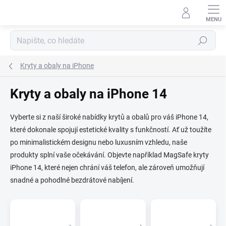
Přejít
na
obsah
Hledat
Kryty a obaly na iPhone
Kryty a obaly na iPhone 14
Vyberte si z naší široké nabídky krytů a obalů pro váš iPhone 14,
které dokonale spojují estetické kvality s funkčností. Ať už toužíte
po minimalistickém designu nebo luxusním vzhledu, naše
produkty splní vaše očekávání. Objevte například MagSafe kryty
iPhone 14, které nejen chrání váš telefon, ale zároveň umožňují
snadné a pohodlné bezdrátové nabíjení.