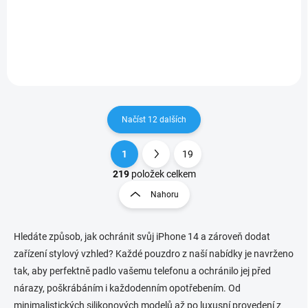
Choupette Patch Black
Choupette Patch Black
získáte nejen stylový doplněk
získáte nejen stylový doplněk
pro váš telefon, ale také
pro váš telefon, ale také
praktické a módní řešení, jak
praktické a módní řešení, jak
mít telefon...
mít telefon vždy po...
Načíst 12 dalších
1
19
O
S
v
t
219
položek celkem
l
r
Nahoru
á
á
d
n
a
k
c
Hledáte způsob, jak ochránit svůj iPhone 14 a zároveň dodat
o
í
zařízení stylový vzhled? Každé pouzdro z naší nabídky je navrženo
p
v
tak, aby perfektně padlo vašemu telefonu a ochránilo jej před
r
á
nárazy, poškrábáním i každodenním opotřebením. Od
v
n
k
minimalistických silikonových modelů až po luxusní provedení z