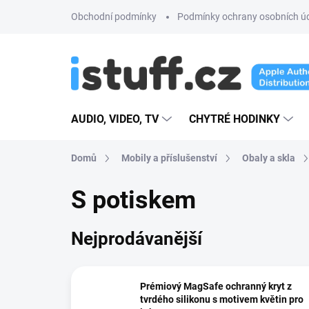
Přejít
Obchodní podmínky
Podmínky ochrany osobních ú
na
obsah
AUDIO, VIDEO, TV
CHYTRÉ HODINKY
Domů
Mobily a příslušenství
Obaly a skla
S potiskem
Nejprodávanější
Prémiový MagSafe ochranný kryt z
tvrdého silikonu s motivem květin pro