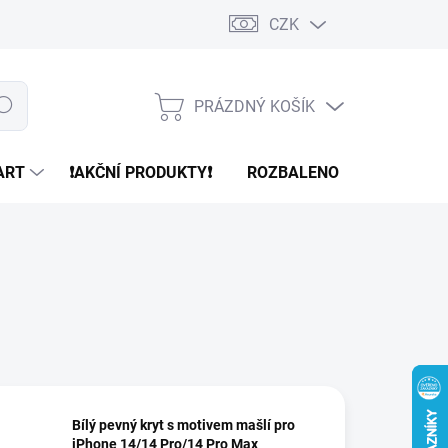
CZK
PRÁZDNÝ KOŠÍK
edat
NÁKUPNÍ
KOŠÍK
ART
❗️AKČNÍ PRODUKTY❗️
ROZBALENO
REFURBR
Bílý pevný kryt s motivem mašlí pro
iPhone 14/14 Pro/14 Pro Max