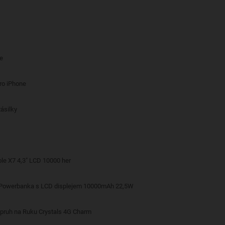
če
pro iPhone
ásilky
le X7 4,3" LCD 10000 her
 Powerbanka s LCD displejem 10000mAh 22,5W
opruh na Ruku Crystals 4G Charm