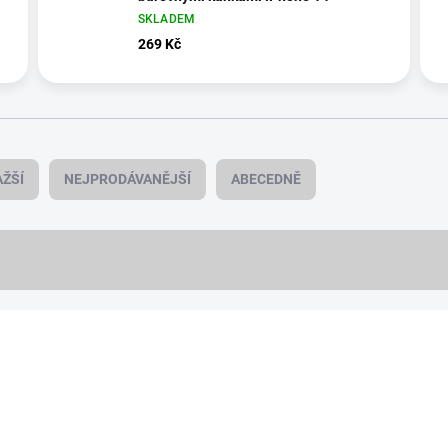
SKLADEM
269 Kč
ŽŠÍ
NEJPRODÁVANĚJŠÍ
ABECEDNĚ
NOVINKA
12046/SV
VÍCE BAREV