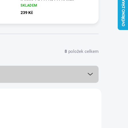
SKLADEM
239 Kč
8
položek celkem
VÍCE BAREV
9357/CER