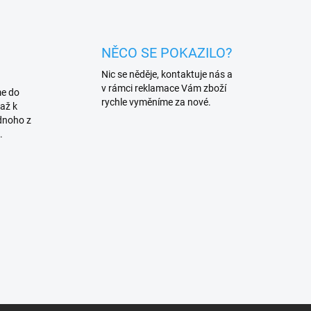
NĚCO SE POKAZILO?
Nic se něděje, kontaktuje nás a
v rámci reklamace Vám zboží
me do
rychle vyměníme za nové.
až k
dnoho z
.