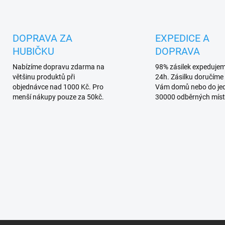
v
l
á
d
DOPRAVA ZA
EXPEDICE A
a
HUBIČKU
DOPRAVA
c
í
Nabízíme dopravu zdarma na
98% zásilek expeduje
p
většinu produktů při
24h. Zásilku doručíme 
r
objednávce nad 1000 Kč. Pro
Vám domů nebo do je
v
menší nákupy pouze za 50kč.
30000 odběrných míst
k
y
v
ý
p
i
s
u