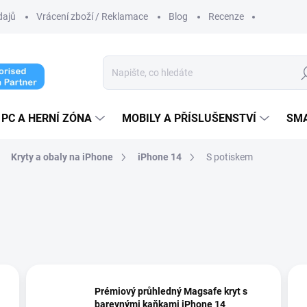
dajů
Vrácení zboží / Reklamace
Blog
Recenze
Hl
PC A HERNÍ ZÓNA
MOBILY A PŘÍSLUŠENSTVÍ
SM
Kryty a obaly na iPhone
iPhone 14
S potiskem
Prémiový průhledný Magsafe kryt s
barevnými kaňkami iPhone 14