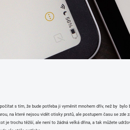
é počítat s tím, že bude potřeba ji vyměnit mnohem dřív, než by bylo
urou, na které nejsou vidět otisky prstů, ale postupem času se zde 
tot je trochu těžší, ale není to žádná velká dřina, a tak můžete udrž