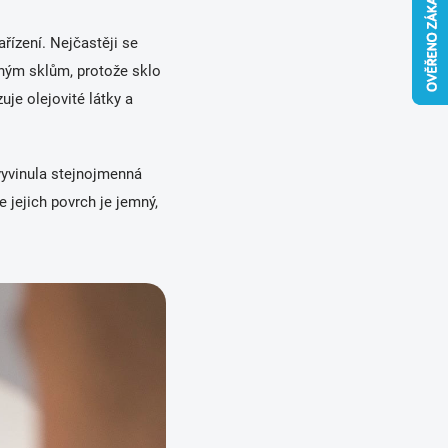
řízení. Nejčastěji se
eným sklům, protože sklo
uje olejovité látky a
 vyvinula stejnojmenná
e jejich povrch je jemný,