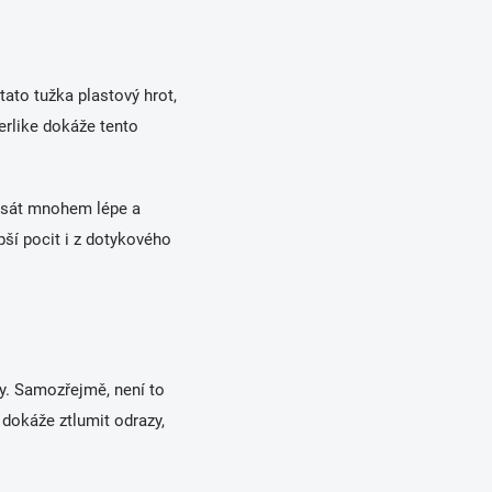
tato tužka plastový hrot,
erlike dokáže tento
u psát mnohem lépe a
pší pocit i z dotykového
y. Samozřejmě, není to
 dokáže ztlumit odrazy,