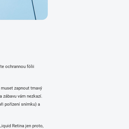
te ochrannou fólii
de muset zapnout tmavý
ý a zábavu vám nezkazí.
při pořízení snímku) a
quid Retina jen proto,