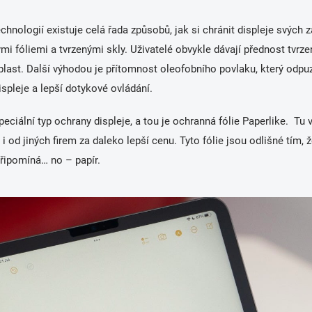
nologií existuje celá řada způsobů, jak si chránit displeje svých za
i fóliemi a tvrzenými skly. Uživatelé obvykle dávají přednost tvrz
plast. Další výhodou je přítomnost oleofobního povlaku, který odpuz
displeje a lepší dotykové ovládání.
speciální typ ochrany displeje, a tou je ochranná fólie Paperlike. Tu
i od jiných firem za daleko lepší cenu. Tyto fólie jsou odlišné tím, ž
připomíná… no – papír.