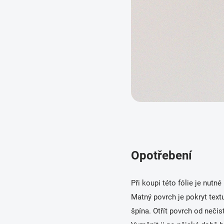
Opotřebení
Při koupi této fólie je nutn
Matný povrch je pokryt text
špína. Otřít povrch od nečis