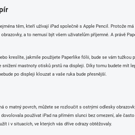
pír
zejména těm, kteří užívají iPad společně s Apple Pencil. Protože má 
 obrazovky, a to nemusí být všem uživatelům příjemné. A právě Pap
nebo kreslíte, jakmile použijete Paperlike fólii, bude se vám tužko
 snížení mastnoty otisků prstů na displeji. Díky tomu budete mít le
nebude po displeji klouzat a vaše ruka bude přesnější.
ná o matný povrch, můžete se rozloučit s ostrými odlesky obrazovk
m dovolovala používat iPad na přímém slunci bez omezení, ale často
žít i v situacích, ve kterých vás dříve odrazy obtěžovaly.