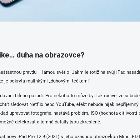
ike… duha na obrazovce?
ešťastnou pravdu – lámou světlo. Jakmile totiž na svůj iPad nasadí
, že je pokryta malinkými „duhovými tečkami”.
sledování bílého pozadí. Pro někoho to může být tak rušivé, že si bu
e chtít sledovat Netflix nebo YouTube, efekt nebude nijak nepříjemn
klad upravovat fotografie, nastává problém. ISO (hodnota citlivosti 
emožné detekovat a jemné detaily jsou zkreslené.
t nový iPad Pro 12.9 (2021) s jeho úžasnou obrazovkou Mini LED Li