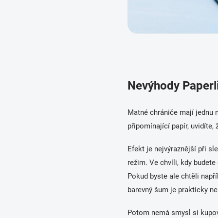
Nevýhody Paperl
Matné chrániče mají jednu n
připomínající papír, uvidíte
Efekt je nejvýraznější při 
režim. Ve chvíli, kdy budet
Pokud byste ale chtěli napří
barevný šum je prakticky n
Potom nemá smysl si kupova