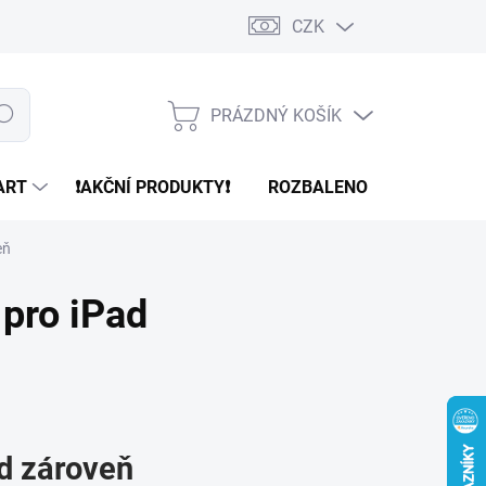
CZK
PRÁZDNÝ KOŠÍK
edat
NÁKUPNÍ
KOŠÍK
ART
❗️AKČNÍ PRODUKTY❗️
ROZBALENO
REFURBR
eň
í pro iPad
ad zároveň