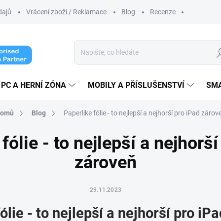
dajů
Vrácení zboží / Reklamace
Blog
Recenze
Hl
PC A HERNÍ ZÓNA
MOBILY A PŘÍSLUŠENSTVÍ
SM
omů
Blog
Paperlike fólie - to nejlepší a nejhorší pro iPad zárov
fólie - to nejlepší a nejhorš
zároveň
29.11.2023
ólie - to nejlepší a nejhorší pro iP