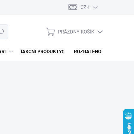
CZK
PRÁZDNÝ KOŠÍK
edat
NÁKUPNÍ
KOŠÍK
ART
❗️AKČNÍ PRODUKTY❗️
ROZBALENO
REFURBR