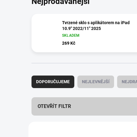
Nejprodávanější
Tvrzené sklo s aplikátorem na iPad
10.9" 2022/11" 2025
SKLADEM
269 Kč
Ř
a
DOPORUČUJEME
NEJLEVNĚJŠÍ
NEJDRA
z
e
n
í
OTEVŘÍT FILTR
p
r
V
o
ý
d
978/964