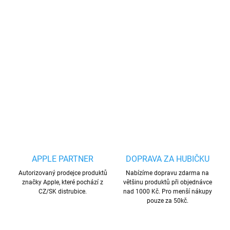
−
+
Přidat do košíku
Vysoce kvalitní tvrzené sklo na
Samsung
s tvrdostí 9H a tloušťkou
0,33 cm. S tímto ochranným sklem tak alespoň předejdete
případnému poškrábaní, prasknutí, či poškození povrchu displeje
DETAILNÍ INFORMACE
ZEPTAT SE
HLÍDAT
Uložit
APPLE PARTNER
DOPRAVA ZA HUBIČKU
Autorizovaný prodejce produktů
Nabízíme dopravu zdarma na
značky Apple, které pochází z
většinu produktů při objednávce
CZ/SK distrubice.
nad 1000 Kč. Pro menší nákupy
pouze za 50kč.