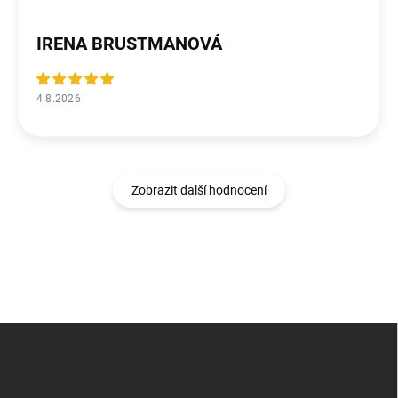
IRENA BRUSTMANOVÁ
4.8.2026
Zobrazit další hodnocení
Z
á
p
a