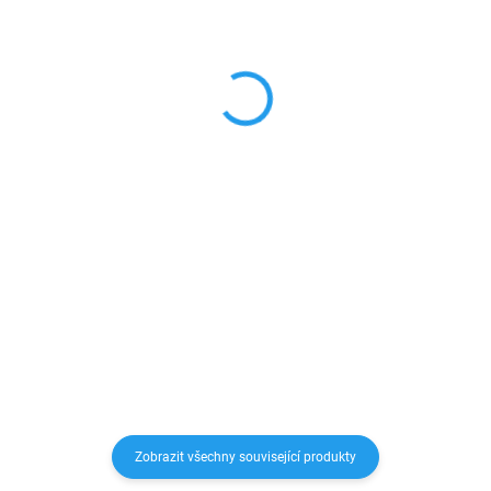
Ultra tenký anti shock
Silikonový obal pro
silikonový obal Samsung
Samsung Galaxy
Galaxy A12/M12/F12
A12/M12/F12
109 Kč
89 Kč
90,08 Kč bez DPH
73,55 Kč bez DPH
Detail
Detail
Anti Shock pouzdro na telefon je
Flexibilní silikonové ochranné
vyrobeno z pružného, ​​
pouzdro, určeno pro mobilní
průhledného silikonu o tloušťce
telefony značky Samsung,
0,3 mm. Zesílené rohy absorbují
zachovává přístup ke všem
sílu nárazu během pádu a tím
ovládacím prvkům.
zaručeně ochrání Váš...
Zobrazit všechny související produkty