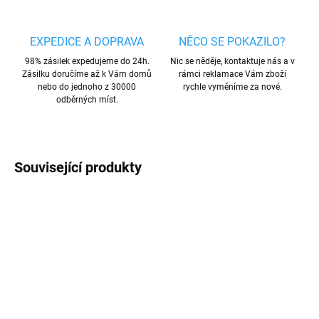
EXPEDICE A DOPRAVA
NĚCO SE POKAZILO?
98% zásilek expedujeme do 24h.
Nic se něděje, kontaktuje nás a v
Zásilku doručíme až k Vám domů
rámci reklamace Vám zboží
nebo do jednoho z 30000
rychle vyměníme za nové.
odběrných míst.
Související produkty
TIP
TIP
VÍCE BAREV
VÍCE BAREV