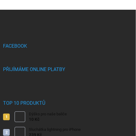
Z
á
p
a
t
í
FACEBOOK
PŘIJÍMÁME ONLINE PLATBY
TOP 10 PRODUKTŮ
Dýško pro naše baliče
10 Kč
Sluchátka lightning pro iPhone
239 Kč