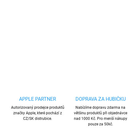
Vyrobeno z vysoce kvalitních materiálů (TPU), které dokonale
chrání telefon před pádem, poškrábáním nebo nečistotami.
Speciální struktura uvnitř pouzdra pomáhá rozptylovat
nárazovou sílu.
Zvýšené okraje částečně chrání displej a
objektiv
fotoaparátu.
DETAILNÍ INFORMACE
ZEPTAT SE
HLÍDAT
Uložit
APPLE PARTNER
DOPRAVA ZA HUBIČKU
Autorizovaný prodejce produktů
Nabízíme dopravu zdarma na
značky Apple, které pochází z
většinu produktů při objednávce
CZ/SK distrubice.
nad 1000 Kč. Pro menší nákupy
pouze za 50kč.