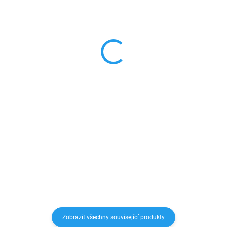
SKLADEM
SKLADEM
Neonový Anti shock
Neonový silikonový obal
Silikonový obal iPhone
s ochranou fotoaparátu
11
iPhone 11
329 Kč
299 Kč
271,90 Kč bez DPH
247,11 Kč bez DPH
Detail
Detail
Anti Shock pouzdro na telefon je
Pouzdro na telefon je vyrobeno z
vyrobeno z pružného, ​​
pružného, ​​průhledného silikonu o
průhledného silikonu o tloušťce
tloušťce 0,3 mm. Obal poskytuje
0,3 mm. Zesílené rohy absorbují
pohodlné používání telefonu, aniž
sílu nárazu během pádu a tím
by ho zesílil a zároveň dokonale
zaručeně ochrání Váš...
chrání...
Zobrazit všechny související produkty