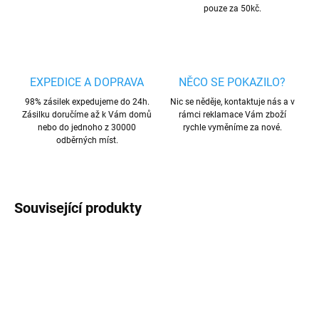
pouze za 50kč.
EXPEDICE A DOPRAVA
NĚCO SE POKAZILO?
98% zásilek expedujeme do 24h.
Nic se něděje, kontaktuje nás a v
Zásilku doručíme až k Vám domů
rámci reklamace Vám zboží
nebo do jednoho z 30000
rychle vyměníme za nové.
odběrných míst.
Související produkty
TIP
AKCE
VÍCE BAREV
TIP
VÍCE BAREV