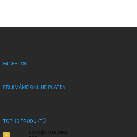
Z
á
p
a
t
í
FACEBOOK
PŘIJÍMÁME ONLINE PLATBY
TOP 10 PRODUKTŮ
Dýško pro naše baliče