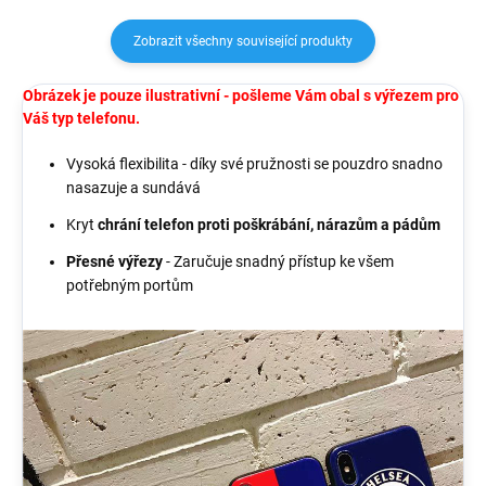
Zobrazit všechny související produkty
Obrázek je pouze ilustrativní - pošleme Vám obal s výřezem pro
Váš typ telefonu.
Vysoká flexibilita - díky své pružnosti se pouzdro snadno
nasazuje a sundává
Kryt
chrání telefon proti poškrábání, nárazům a pádům
Přesné výřezy
- Zaručuje snadný přístup ke všem
potřebným portům