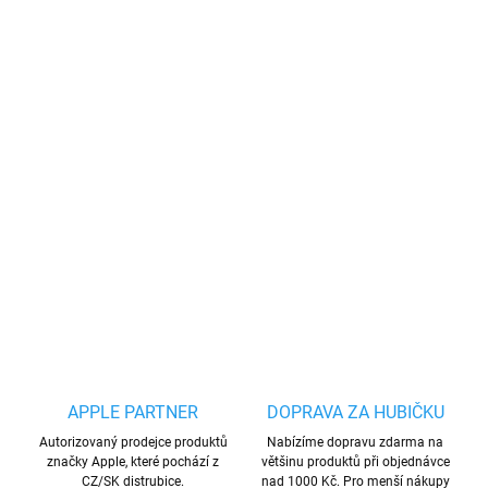
−
+
Přidat do košíku
Vyrobeno z vysoce kvalitních materiálů (TPU), které dokonale
chrání telefon před pádem, poškrábáním nebo nečistotami.
Speciální struktura uvnitř pouzdra pomáhá rozptylovat
nárazovou sílu.
Zvýšené okraje částečně chrání displej a
objektiv
fotoaparátu.
DETAILNÍ INFORMACE
ZEPTAT SE
HLÍDAT
Uložit
APPLE PARTNER
DOPRAVA ZA HUBIČKU
Autorizovaný prodejce produktů
Nabízíme dopravu zdarma na
značky Apple, které pochází z
většinu produktů při objednávce
CZ/SK distrubice.
nad 1000 Kč. Pro menší nákupy