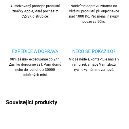
Autorizovaný prodejce produktů
Nabízíme dopravu zdarma na
značky Apple, které pochází z
většinu produktů při objednávce
CZ/SK distrubice.
nad 1000 Kč. Pro menší nákupy
pouze za 50kč.
EXPEDICE A DOPRAVA
NĚCO SE POKAZILO?
98% zásilek expedujeme do 24h.
Nic se něděje, kontaktuje nás a v
Zásilku doručíme až k Vám domů
rámci reklamace Vám zboží
nebo do jednoho z 30000
rychle vyměníme za nové.
odběrných míst.
Související produkty
AKCE
AKCE
VÍCE BAREV