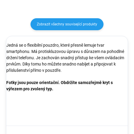
Zobrazit všechny související produkty
J
edná se o flexibilní pouzdro, které přesně lemuje tvar
smartphonu. Má protiskluzovou úpravu s důrazem na pohodlné
držení telefonu. Je zachován snadný přístup ke všem ovládacím
prvkům. Díky tomu ho můžete snadno nabíjet a připojovat k
příslušenství přímo v pouzdře.
Fotky jsou pouze orientační. Obdržíte samozřejmě kryt s
výřezem pro zvolený typ.