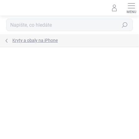
Přejít
na
obsah
Hledat
Kryty a obaly na iPhone
1 hodnocení
Podrobnosti hodnocení
NOVINKA