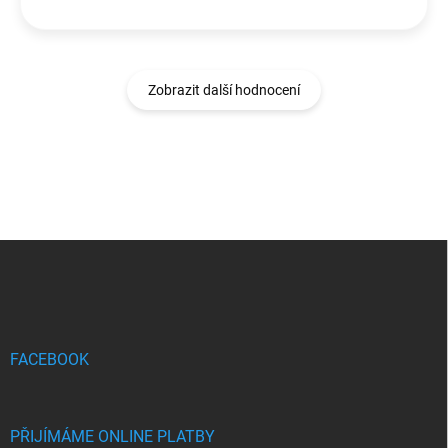
Zobrazit další hodnocení
Z
á
p
a
t
í
FACEBOOK
PŘIJÍMÁME ONLINE PLATBY