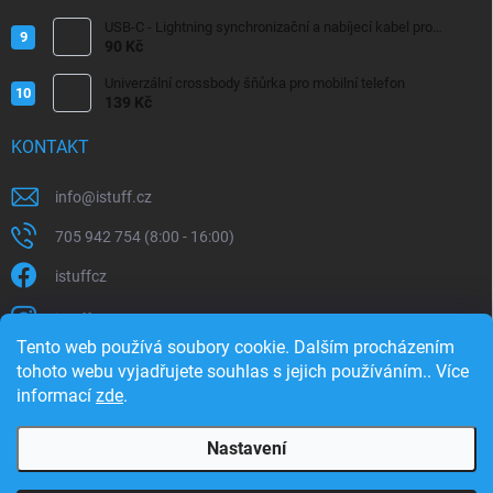
USB-C - Lightning synchronizační a nabíjecí kabel pro
iPhone/iPad 20W
90 Kč
Univerzální crossbody šňůrka pro mobilní telefon
139 Kč
KONTAKT
info
@
istuff.cz
705 942 754 (8:00 - 16:00)
istuffcz
istuffcz
Tento web používá soubory cookie. Dalším procházením
istuffcz
tohoto webu vyjadřujete souhlas s jejich používáním.. Více
informací
zde
.
@istuff.cz
Nastavení