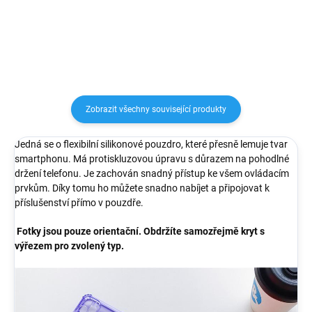
poškrábáním nebo nečistotami....
poškrábáním nebo nečistotami....
Zobrazit všechny související produkty
Jedná se o flexibilní silikonové pouzdro, které přesně lemuje tvar
smartphonu. Má protiskluzovou úpravu s důrazem na pohodlné
držení telefonu. Je zachován snadný přístup ke všem ovládacím
prvkům. Díky tomu ho můžete snadno nabíjet a připojovat k
příslušenství přímo v pouzdře.
Fotky jsou pouze orientační. Obdržíte samozřejmě kryt s
výřezem pro zvolený typ.