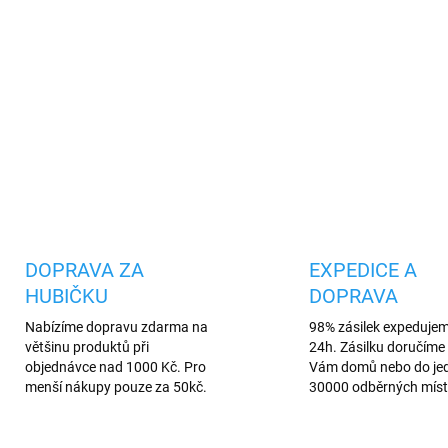
Praktický silikonový ob
ale přesto elegantní do
DETAILNÍ INFORMACE
Uložit
DOPRAVA ZA
EXPEDICE A
HUBIČKU
DOPRAVA
Nabízíme dopravu zdarma na
98% zásilek expeduje
většinu produktů při
24h. Zásilku doručíme 
objednávce nad 1000 Kč. Pro
Vám domů nebo do je
menší nákupy pouze za 50kč.
30000 odběrných míst