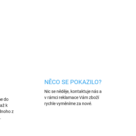
al na Airpods 3. generace. Jednoduchý,
plněk a ochrana Vašich sluchátek
ZEPTAT SE
HLÍDAT
NĚCO SE POKAZILO?
Nic se něděje, kontaktuje nás a
v rámci reklamace Vám zboží
me do
rychle vyměníme za nové.
až k
dnoho z
.