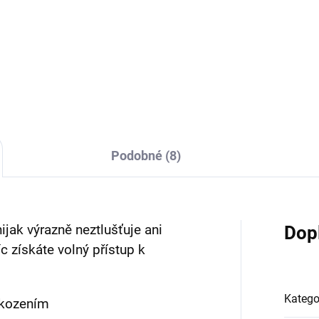
tický průhledný plastový obal
Nádherný ochranný obal na
irpods 1. a 2. generace.
Airpods 1. a 2. generace s
oduchý, ale přesto elegantní
motivem cartoon.
lněk a ochrana Vašich
chátek
Podobné (8)
jak výrazně neztlušťuje ani
Dop
c získáte volný přístup k
Katego
škozením