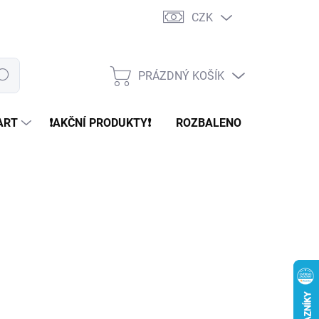
CZK
PRÁZDNÝ KOŠÍK
edat
NÁKUPNÍ
KOŠÍK
ART
❗️AKČNÍ PRODUKTY❗️
ROZBALENO
REFURBR