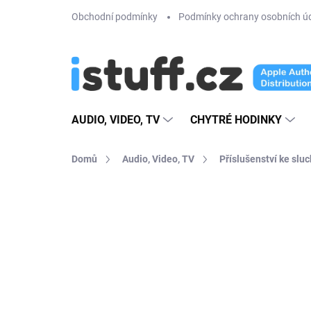
Přejít
Obchodní podmínky
Podmínky ochrany osobních ú
na
obsah
AUDIO, VIDEO, TV
CHYTRÉ HODINKY
Domů
Audio, Video, TV
Příslušenství ke slu
45 hodnocení
Podrobnosti hodno
VÍCE BAREV