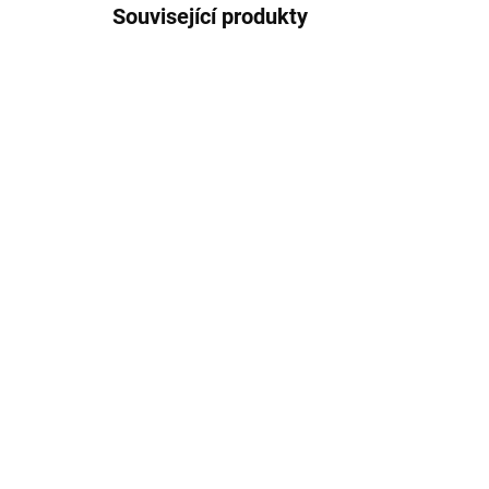
Související produkty
AKCE
AKCE
1443
TIP
TIP
SKLADEM
Plastový průhledný obal
Pla
pro Airpods pro
pro
179 Kč
13
147,93 Kč bez DPH
114
Do košíku