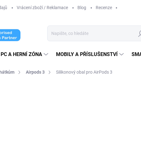
dajů
Vrácení zboží / Reklamace
Blog
Recenze
Hl
PC A HERNÍ ZÓNA
MOBILY A PŘÍSLUŠENSTVÍ
SM
chátkům
Airpods 3
Silikonový obal pro AirPods 3
cení
99 Kč
89 Kč
73,55 Kč bez DPH
Měrná
ZVOLTE VARIANTU