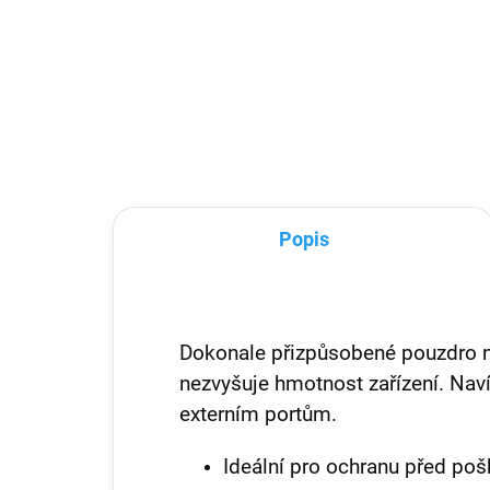
Praktický průhledný plastový obal
Prak
na Airpods pro. Jednoduchý, ale
na A
přesto elegantní doplněk a
Jedn
ochrana Vašich sluchátek
dop
slu
Popis
Dokonale přizpůsobené pouzdro ni
nezvyšuje hmotnost zařízení. Naví
externím portům.
Ideální pro ochranu před po