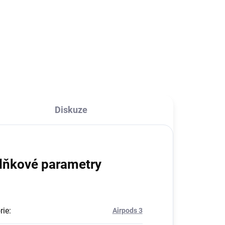
Praktické, minimalistické a
kompletně bezdrátové sluchátka
i12 s dlouhou výdrží a věrným
podáním hudby díky technologii
TWS (True Wireless Stereo). Vaši
oblíbenou hudbu si tak...
Diskuze
lňkové parametry
rie
:
Airpods 3