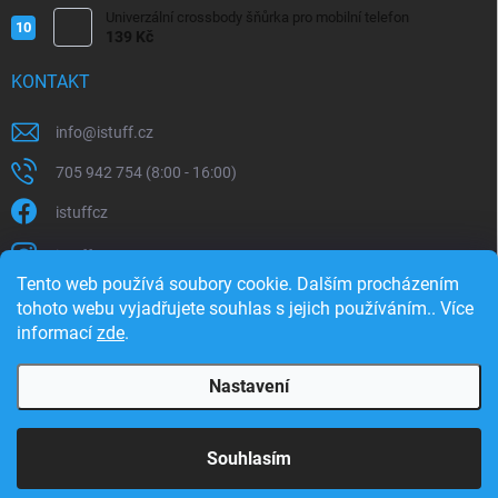
Univerzální crossbody šňůrka pro mobilní telefon
139 Kč
KONTAKT
info
@
istuff.cz
705 942 754 (8:00 - 16:00)
istuffcz
istuffcz
Tento web používá soubory cookie. Dalším procházením
istuffcz
tohoto webu vyjadřujete souhlas s jejich používáním.. Více
informací
zde
.
@istuff.cz
Nastavení
Copyright 2026
iSTUFF
. Všechna práva vyhrazena.
Souhlasím
Vytvořil Shoptet