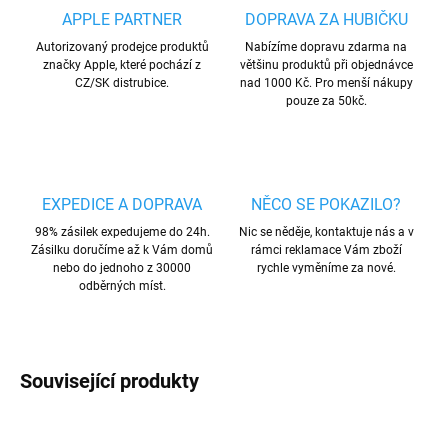
APPLE PARTNER
DOPRAVA ZA HUBIČKU
Autorizovaný prodejce produktů
Nabízíme dopravu zdarma na
značky Apple, které pochází z
většinu produktů při objednávce
CZ/SK distrubice.
nad 1000 Kč. Pro menší nákupy
pouze za 50kč.
EXPEDICE A DOPRAVA
NĚCO SE POKAZILO?
98% zásilek expedujeme do 24h.
Nic se něděje, kontaktuje nás a v
Zásilku doručíme až k Vám domů
rámci reklamace Vám zboží
nebo do jednoho z 30000
rychle vyměníme za nové.
odběrných míst.
Související produkty
VÍCE BAREV
AKCE