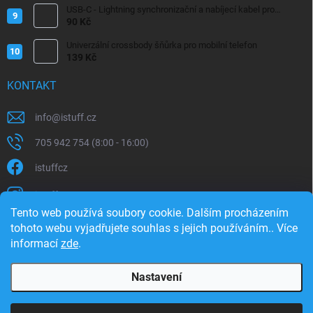
USB-C - Lightning synchronizační a nabíjecí kabel pro
iPhone/iPad 20W
90 Kč
Univerzální crossbody šňůrka pro mobilní telefon
139 Kč
KONTAKT
info
@
istuff.cz
705 942 754 (8:00 - 16:00)
istuffcz
istuffcz
Tento web používá soubory cookie. Dalším procházením
istuffcz
tohoto webu vyjadřujete souhlas s jejich používáním.. Více
informací
zde
.
@istuff.cz
Nastavení