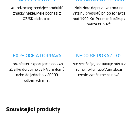
Autorizovaný prodejce produktů
Nabízíme dopravu zdarma na
značky Apple, které pochází z
většinu produktů při objednávce
CZ/SK distrubice.
nad 1000 Kč. Pro menší nákupy
pouze za 50kč.
EXPEDICE A DOPRAVA
NĚCO SE POKAZILO?
98% zásilek expedujeme do 24h.
Nic se něděje, kontaktuje nás a v
Zásilku doručíme až k Vám domů
rámci reklamace Vám zboží
nebo do jednoho z 30000
rychle vyměníme za nové.
odběrných míst.
Související produkty
VÍCE BAREV
AKCE
VÍCE BAREV