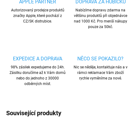
APPLE PARTNER
DOPRAVA ZA HUBIČKU
Autorizovaný prodejce produktů
Nabízíme dopravu zdarma na
značky Apple, které pochází z
většinu produktů při objednávce
CZ/SK distrubice.
nad 1000 Kč. Pro menší nákupy
pouze za 50kč.
EXPEDICE A DOPRAVA
NĚCO SE POKAZILO?
98% zásilek expedujeme do 24h.
Nic se něděje, kontaktuje nás a v
Zásilku doručíme až k Vám domů
rámci reklamace Vám zboží
nebo do jednoho z 30000
rychle vyměníme za nové.
odběrných míst.
Související produkty
AKCE
AKCE
4 + 1