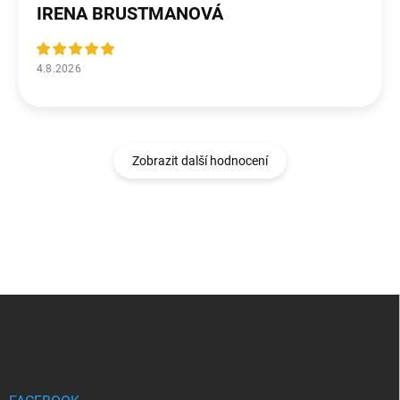
IRENA BRUSTMANOVÁ
4.8.2026
Zobrazit další hodnocení
Z
á
p
a
t