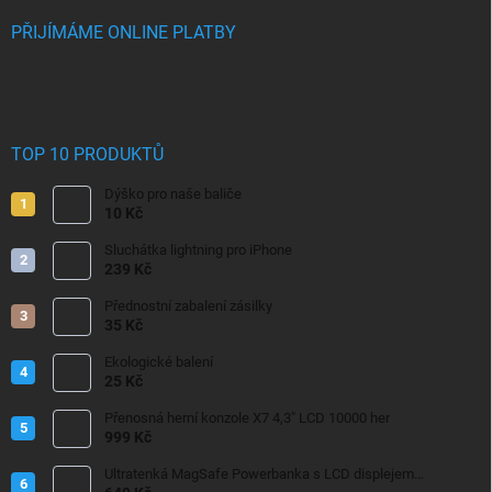
PŘIJÍMÁME ONLINE PLATBY
TOP 10 PRODUKTŮ
Dýško pro naše baliče
10 Kč
Sluchátka lightning pro iPhone
239 Kč
Přednostní zabalení zásilky
35 Kč
Ekologické balení
25 Kč
Přenosná herní konzole X7 4,3" LCD 10000 her
999 Kč
Ultratenká MagSafe Powerbanka s LCD displejem