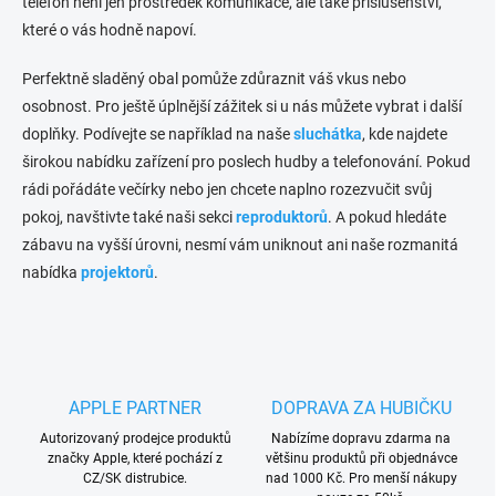
telefon není jen prostředek komunikace, ale také příslušenství,
s
které o vás hodně napoví.
u
Perfektně sladěný obal pomůže zdůraznit váš vkus nebo
osobnost. Pro ještě úplnější zážitek si u nás můžete vybrat i další
doplňky. Podívejte se například na naše
sluchátka
, kde najdete
širokou nabídku zařízení pro poslech hudby a telefonování. Pokud
rádi pořádáte večírky nebo jen chcete naplno rozezvučit svůj
pokoj, navštivte také naši sekci
reproduktorů
. A pokud hledáte
zábavu na vyšší úrovni, nesmí vám uniknout ani naše rozmanitá
nabídka
projektorů
.
APPLE PARTNER
DOPRAVA ZA HUBIČKU
Autorizovaný prodejce produktů
Nabízíme dopravu zdarma na
značky Apple, které pochází z
většinu produktů při objednávce
CZ/SK distrubice.
nad 1000 Kč. Pro menší nákupy