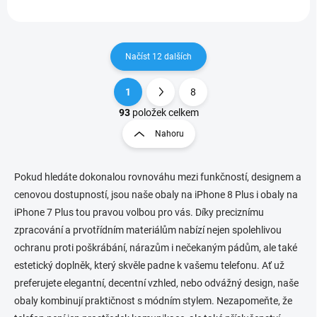
Načíst 12 dalších
1
8
O
S
v
t
93
položek celkem
l
r
Nahoru
á
á
d
n
a
k
c
Pokud hledáte dokonalou rovnováhu mezi funkčností, designem a
o
í
cenovou dostupností, jsou naše obaly na iPhone 8 Plus i obaly na
p
v
iPhone 7 Plus tou pravou volbou pro vás. Díky preciznímu
r
á
zpracování a prvotřídním materiálům nabízí nejen spolehlivou
v
n
k
ochranu proti poškrábání, nárazům i nečekaným pádům, ale také
í
y
estetický doplněk, který skvěle padne k vašemu telefonu. Ať už
v
preferujete elegantní, decentní vzhled, nebo odvážný design, naše
ý
p
obaly kombinují praktičnost s módním stylem. Nezapomeňte, že
i