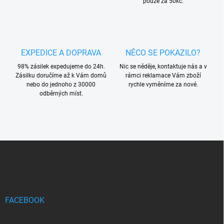
pouze za 50kč.
EXPEDICE A DOPRAVA
NĚCO SE POKAZILO?
98% zásilek expedujeme do 24h.
Nic se něděje, kontaktuje nás a v
Zásilku doručíme až k Vám domů
rámci reklamace Vám zboží
nebo do jednoho z 30000
rychle vyměníme za nové.
odběrných míst.
Z
á
p
a
t
í
FACEBOOK