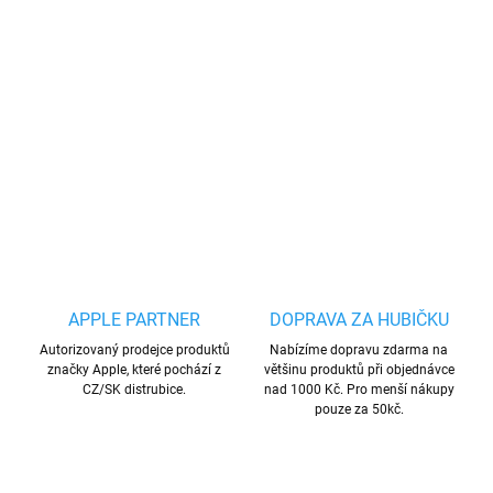
Praktický silikonový obal na AirPods 1. i 2.
generace. Jednoduchý, ale přesto elegantní
doplněk a ochrana Vašich sluchátek.
DETAILNÍ INFORMACE
ZEPTAT SE
HLÍDAT
Uložit
APPLE PARTNER
DOPRAVA ZA HUBIČKU
Autorizovaný prodejce produktů
Nabízíme dopravu zdarma na
značky Apple, které pochází z
většinu produktů při objednávce
CZ/SK distrubice.
nad 1000 Kč. Pro menší nákupy
pouze za 50kč.