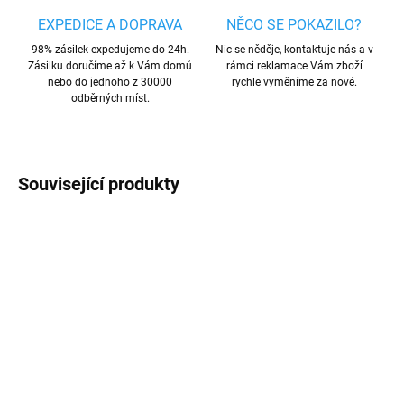
EXPEDICE A DOPRAVA
NĚCO SE POKAZILO?
98% zásilek expedujeme do 24h.
Nic se něděje, kontaktuje nás a v
Zásilku doručíme až k Vám domů
rámci reklamace Vám zboží
nebo do jednoho z 30000
rychle vyměníme za nové.
odběrných míst.
Související produkty
AKCE
AKCE
TIP
TIP
SKLADEM
SKLADEM