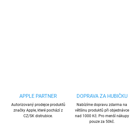
−
+
Přidat do košíku
MagSafe je ekosystém doplňků, které se snadno přicvaknou a
podporují rychlejší bezdrátové nabíjení. Nepřebernými barevnými
kombinacemi si je doladíš přesně podle svého stylu.
DETAILNÍ INFORMACE
ZEPTAT SE
HLÍDAT
Uložit
APPLE PARTNER
DOPRAVA ZA HUBIČKU
Autorizovaný prodejce produktů
Nabízíme dopravu zdarma na
značky Apple, které pochází z
většinu produktů při objednávce
CZ/SK distrubice.
nad 1000 Kč. Pro menší nákupy
pouze za 50kč.