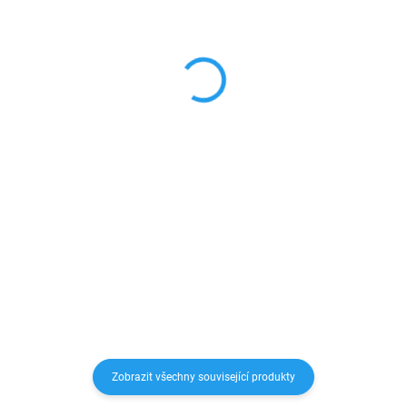
12W napájecí adaptér
18W Napájecí adaptér
nabíječka
USB-C
279 Kč
189 Kč
230,58 Kč bez DPH
156,20 Kč bez DPH
Do košíku
Do košíku
12W USB napájecí adaptér pro
Tato univerzální síťová nabíječka
použití ke všem zařízením, které
s konektorem USB C slouží pro
mají kabel s koncovkou USB.
rychlé nabíjení smatphonů,
tabletů, ale i další elektroniky
přímo ze sítě. Po připojení
nabíjecího USB C kabelu...
Zobrazit všechny související produkty