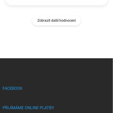
Zobrazit další hodnocení
Z
á
p
a
t
í
FACEBOOK
PŘIJÍMÁME ONLINE PLATBY