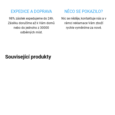
EXPEDICE A DOPRAVA
NĚCO SE POKAZILO?
98% zásilek expedujeme do 24h.
Nic se něděje, kontaktuje nás a v
Zásilku doručíme až k Vám domů
rámci reklamace Vám zboží
nebo do jednoho z 30000
rychle vyměníme za nové.
odběrných míst.
Související produkty
AKCE
AKCE
MNOŽSTEVNÍ SLEVA
SKLADEM
SKLADEM