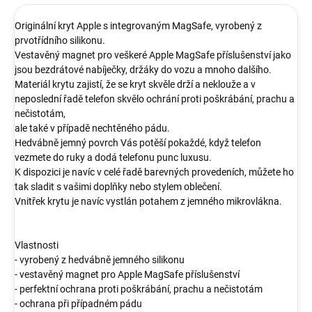
Originální kryt Apple s integrovaným MagSafe, vyrobený z
prvotřídního silikonu.
Vestavěný magnet pro veškeré Apple MagSafe příslušenství jako
jsou bezdrátové nabíječky, držáky do vozu a mnoho dalšího.
Materiál krytu zajistí, že se kryt skvěle drží a neklouže a v
neposlední řadě telefon skvělo ochrání proti poškrábání, prachu a
nečistotám,
ale také v případě nechtěného pádu.
Hedvábně jemný povrch Vás potěší pokaždé, když telefon
vezmete do ruky a dodá telefonu punc luxusu.
K dispozici je navíc v celé řadě barevných provedeních, můžete ho
tak sladit s vašimi doplňky nebo stylem oblečení.
Vnitřek krytu je navíc vystlán potahem z jemného mikrovlákna.
Vlastnosti
- vyrobený z hedvábně jemného silikonu
- vestavěný magnet pro Apple MagSafe příslušenství
- perfektní ochrana proti poškrábání, prachu a nečistotám
- ochrana při případném pádu