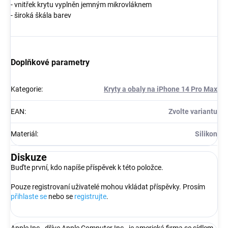
- vnitřek krytu vyplněn jemným mikrovláknem
- široká škála barev
Doplňkové parametry
Kategorie
:
Kryty a obaly na iPhone 14 Pro Max
EAN
:
Zvolte variantu
Materiál
:
Silikon
Diskuze
Buďte první, kdo napíše příspěvek k této položce.
Pouze registrovaní uživatelé mohou vkládat příspěvky. Prosím
přihlaste se
nebo se
registrujte
.
Apple Inc., dříve Apple Computer Inc., je americká firma se sídlem