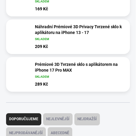
SKLADEM
169 Kč
Náhradní Prémiové 3D Privacy Tvrzené sklo k
aplikátoru na iPhone 13 - 17
SKLADEM
209 Kč
Prémiové 3D Tvrzené sklo s aplikátorem na
iPhone 17 Pro MAX
SKLADEM
289 Kč
Ř
a
DOPORUČUJEME
NEJLEVNĚJŠÍ
NEJDRAŽŠÍ
z
e
NEJPRODÁVANĚJŠÍ
ABECEDNĚ