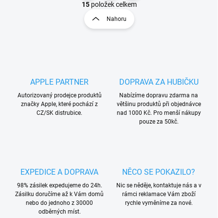
v
t
15
položek celkem
l
r
Nahoru
á
á
d
n
a
k
c
o
í
p
v
r
á
APPLE PARTNER
DOPRAVA ZA HUBIČKU
v
n
k
Autorizovaný prodejce produktů
Nabízíme dopravu zdarma na
í
y
značky Apple, které pochází z
většinu produktů při objednávce
v
CZ/SK distrubice.
nad 1000 Kč. Pro menší nákupy
ý
pouze za 50kč.
p
i
s
u
EXPEDICE A DOPRAVA
NĚCO SE POKAZILO?
98% zásilek expedujeme do 24h.
Nic se něděje, kontaktuje nás a v
Zásilku doručíme až k Vám domů
rámci reklamace Vám zboží
nebo do jednoho z 30000
rychle vyměníme za nové.
odběrných míst.