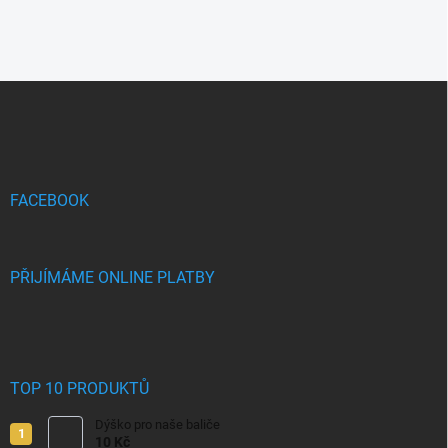
Z
á
p
a
t
í
FACEBOOK
PŘIJÍMÁME ONLINE PLATBY
TOP 10 PRODUKTŮ
Dýško pro naše baliče
10 Kč