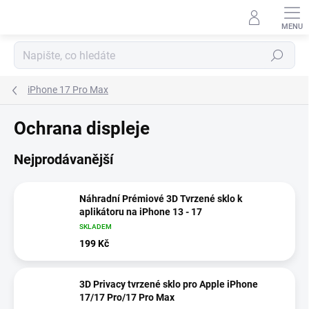
Přejít
na
obsah
Hledat
iPhone 17 Pro Max
Ochrana displeje
Nejprodávanější
Náhradní Prémiové 3D Tvrzené sklo k
aplikátoru na iPhone 13 - 17
SKLADEM
199 Kč
3D Privacy tvrzené sklo pro Apple iPhone
17/17 Pro/17 Pro Max