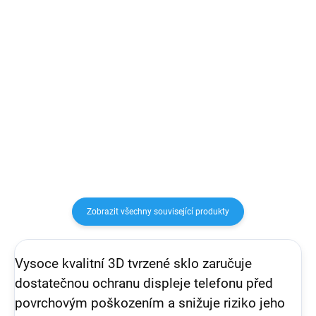
Detail
Detail
Napájecí adaptér s výkonem 20
Zadní kryt Red Bull Silicone Red
wattů. Je kompatibilní s
Ring MagSafe – Perfektní spojení
jakýmkoliv USB-C zařízením.
stylu a výkonu!
Slouží pro rychlé nabíjení
mobilních telefonů, tabletů a
další elektroniky přímo ze sítě.
Po...
Zobrazit všechny související produkty
Vysoce kvalitní 3D tvrzené sklo zaručuje
dostatečnou ochranu displeje telefonu před
povrchovým poškozením a snižuje riziko jeho