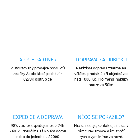
DETAILNÍ INFORMACE
ZEPTAT SE
HLÍDAT
Uložit
APPLE PARTNER
DOPRAVA ZA HUBIČKU
Autorizovaný prodejce produktů
Nabízíme dopravu zdarma na
značky Apple, které pochází z
většinu produktů při objednávce
CZ/SK distrubice.
nad 1000 Kč. Pro menší nákupy
pouze za 50kč.
EXPEDICE A DOPRAVA
NĚCO SE POKAZILO?
98% zásilek expedujeme do 24h.
Nic se něděje, kontaktuje nás a v
Zásilku doručíme až k Vám domů
rámci reklamace Vám zboží
nebo do jednoho z 30000
rychle vyměníme za nové.