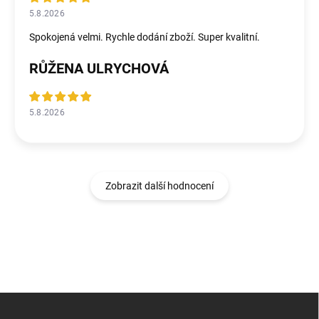
5.8.2026
Spokojená velmi. Rychle dodání zboží. Super kvalitní.
RŮŽENA ULRYCHOVÁ
5.8.2026
Zobrazit další hodnocení
Z
á