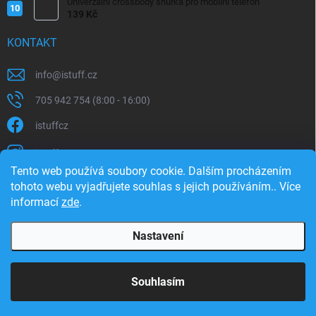
Univerzální crossbody šňůrka pro mobilní telefon
139 Kč
KONTAKT
info
@
istuff.cz
705 942 754 (8:00 - 16:00)
istuffcz
istuffcz
Tento web používá soubory cookie. Dalším procházením
istuffcz
tohoto webu vyjadřujete souhlas s jejich používáním.. Více
informací
zde
.
@istuff.cz
Nastavení
Copyright 2026
iSTUFF
. Všechna práva vyhrazena.
Souhlasím
Vytvořil Shoptet