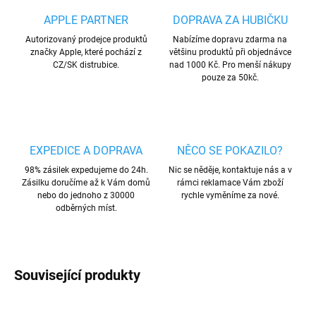
APPLE PARTNER
DOPRAVA ZA HUBIČKU
Autorizovaný prodejce produktů
Nabízíme dopravu zdarma na
značky Apple, které pochází z
většinu produktů při objednávce
CZ/SK distrubice.
nad 1000 Kč. Pro menší nákupy
pouze za 50kč.
EXPEDICE A DOPRAVA
NĚCO SE POKAZILO?
98% zásilek expedujeme do 24h.
Nic se něděje, kontaktuje nás a v
Zásilku doručíme až k Vám domů
rámci reklamace Vám zboží
nebo do jednoho z 30000
rychle vyměníme za nové.
odběrných míst.
Související produkty
PREMIUM QUALITY
PREMIUM QUALITY