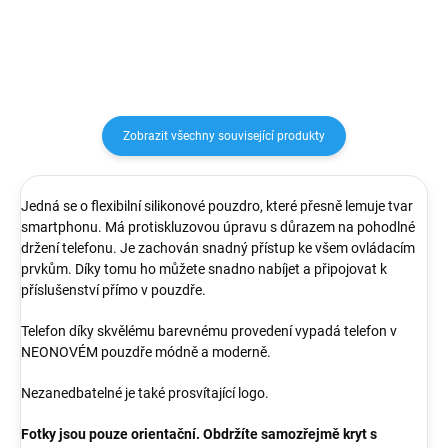
Zobrazit všechny související produkty
Jedná se o flexibilní silikonové pouzdro, které přesně lemuje tvar
smartphonu. Má protiskluzovou úpravu s důrazem na pohodlné
držení telefonu. Je zachován snadný přístup ke všem ovládacím
prvkům. Díky tomu ho můžete snadno nabíjet a připojovat k
příslušenství přímo v pouzdře.
Telefon díky skvělému barevnému provedení vypadá telefon v
NEONOVÉM pouzdře módně a moderně.
Nezanedbatelné je také prosvítající logo.
Fotky jsou pouze orientační. Obdržíte samozřejmě kryt s