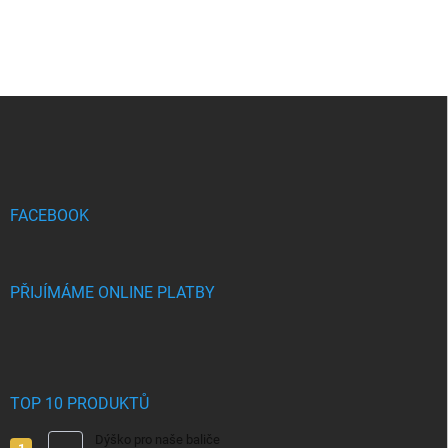
Z
á
p
a
t
í
FACEBOOK
PŘIJÍMÁME ONLINE PLATBY
TOP 10 PRODUKTŮ
Dýško pro naše baliče