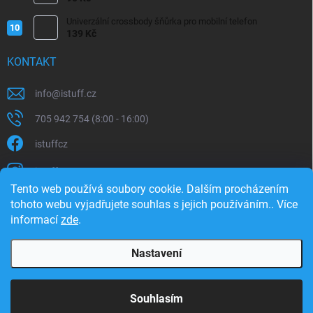
Univerzální crossbody šňůrka pro mobilní telefon
139 Kč
KONTAKT
info
@
istuff.cz
705 942 754 (8:00 - 16:00)
istuffcz
istuffcz
Tento web používá soubory cookie. Dalším procházením
istuffcz
tohoto webu vyjadřujete souhlas s jejich používáním.. Více
informací
zde
.
@istuff.cz
Nastavení
Copyright 2026
iSTUFF
. Všechna práva vyhrazena.
Souhlasím