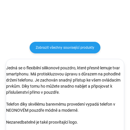
nastavení hlasitosti
zvukovými výstupy i vstupy.
Můžeš jím jak připojit sluchátka
AirPods...
Zobrazit všechny související produkty
Jedná se o flexibilní silikonové pouzdro, které přesně lemuje tvar
smartphonu. Má protiskluzovou úpravu s důrazem na pohodlné
držení telefonu. Je zachován snadný přístup ke všem ovládacím
prvkům. Díky tomu ho můžete snadno nabíjet a připojovat k
příslušenství přímo v pouzdře.
Telefon díky skvělému barevnému provedení vypadá telefon v
NEONOVÉM pouzdře módně a moderně.
Nezanedbatelné je také prosvítající logo.