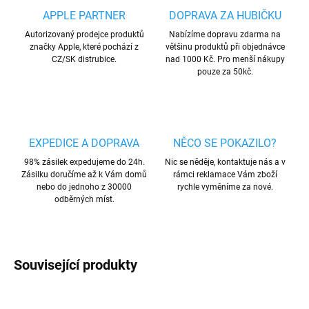
APPLE PARTNER
DOPRAVA ZA HUBIČKU
Autorizovaný prodejce produktů
Nabízíme dopravu zdarma na
značky Apple, které pochází z
většinu produktů při objednávce
CZ/SK distrubice.
nad 1000 Kč. Pro menší nákupy
pouze za 50kč.
EXPEDICE A DOPRAVA
NĚCO SE POKAZILO?
98% zásilek expedujeme do 24h.
Nic se něděje, kontaktuje nás a v
Zásilku doručíme až k Vám domů
rámci reklamace Vám zboží
nebo do jednoho z 30000
rychle vyměníme za nové.
odběrných míst.
Související produkty
AKCE
VÍCE BAREV