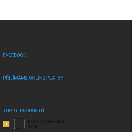
Z
á
p
a
t
í
FACEBOOK
PŘIJÍMÁME ONLINE PLATBY
TOP 10 PRODUKTŮ
Dýško pro naše baliče
10 Kč