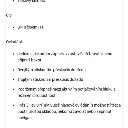
Tlakový snímač
Čip
SiP s čipem H1
Ovládání
Jedním stisknutím zapneš a zastavíš přehrávání nebo
přijmeš hovor
Dvojitým stisknutím přeskočíš dopředu
Trojitým stisknutím přeskočíš dozadu
Podržením přepneš mezi aktivním potlačováním hluku a
režimem propustnosti
Frází „Hey Siri“ aktivuješ hlasové ovládání s možností třeba
pustit určitou skladbu, někomu zavolat nebo zapnout
navigaci