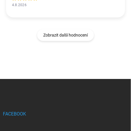
4.8.2026
Zobrazit další hodnocení
Z
á
p
a
t
í
FACEBOOK