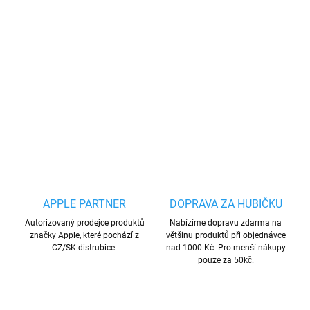
−
+
Přidat do košíku
Velmi kvalitní kryt z tvrzeného silikonu
s podporou Magsafe
DETAILNÍ INFORMACE
ZEPTAT SE
HLÍDAT
Uložit
APPLE PARTNER
DOPRAVA ZA HUBIČKU
Autorizovaný prodejce produktů
Nabízíme dopravu zdarma na
značky Apple, které pochází z
většinu produktů při objednávce
CZ/SK distrubice.
nad 1000 Kč. Pro menší nákupy
pouze za 50kč.