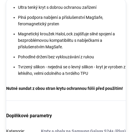
Ultra tenký kryt s dobrou ochranou zařízení
Plná podpora nabíjení a příslušenství MagSafe,
feromagnetický prsten
Magnetický kroužek HaloLock zajišťuje silné spojení a
bezproblémovou kompatibilitu s nabíječkami a
příslušenstvím MagSafe.
Pohodlné držení bez vyklouzávání z rukou
Tvrzený silikon - nejedná se o levný silikon - kryt je vyroben z
lehkého, velmi odolného a tvrdého TPU
Nutné sundat z obou stran krytu ochrannou fólii před použitím!
Doplňkové parametry
Kategorie
:
Kryty a obaly na Samsung Galaxy S24+ (Plus)