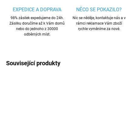
EXPEDICE A DOPRAVA
NĚCO SE POKAZILO?
98% zásilek expedujeme do 24h.
Nic se něděje, kontaktuje nás a v
Zásilku doručíme až k Vám domů
rámci reklamace Vám zboží
nebo do jednoho z 30000
rychle vyměníme za nové.
odběrných míst.
Související produkty
AKCE
AKCE
VÍCE BAREV
VÍCE BAREV
SKLADEM
SKLADEM