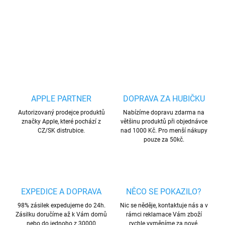
DETAILNÍ INFORMACE
ZEPTAT SE
HLÍDAT
Uložit
APPLE PARTNER
DOPRAVA ZA HUBIČKU
Autorizovaný prodejce produktů
Nabízíme dopravu zdarma na
značky Apple, které pochází z
většinu produktů při objednávce
CZ/SK distrubice.
nad 1000 Kč. Pro menší nákupy
pouze za 50kč.
EXPEDICE A DOPRAVA
NĚCO SE POKAZILO?
98% zásilek expedujeme do 24h.
Nic se něděje, kontaktuje nás a v
Zásilku doručíme až k Vám domů
rámci reklamace Vám zboží
nebo do jednoho z 30000
rychle vyměníme za nové.