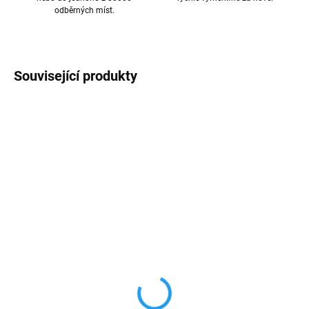
odběrných míst.
Související produkty
AKCE
AKCE
TIP
VÍCE BAREV
SKLADEM
SKLADEM
Dvojitá bezdrátová
MagSafe magnetická
nabíječka MagSafe 15W
kožená peněženka
889 Kč
219 Kč
734,71 Kč bez DPH
180,99 Kč bez DPH