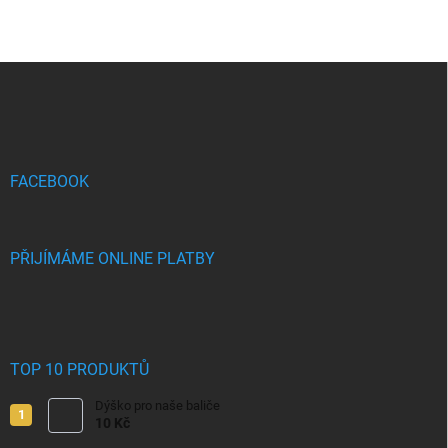
Z
á
p
a
t
í
FACEBOOK
PŘIJÍMÁME ONLINE PLATBY
TOP 10 PRODUKTŮ
Dýško pro naše baliče
10 Kč