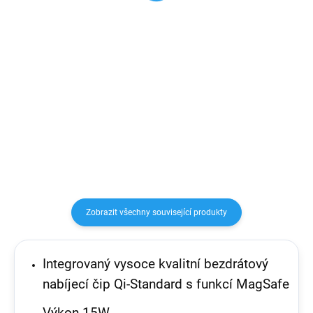
Do košíku
Detail
S touto bezdrátovou nabíječkou
Mini pouzdro/peněženka na
je nabíjení telefonu, hodinek a
platební kartu s MagSafe
bezdrátových sluchátek mnohem
uchycením
jednodušší než kdy dřív. Ke
svému Apple iPhonu, Apple
Watch nebo Apple AirPods už...
Zobrazit všechny související produkty
Integrovaný vysoce kvalitní bezdrátový
nabíjecí čip Qi-Standard s funkcí MagSafe
Výkon 15W