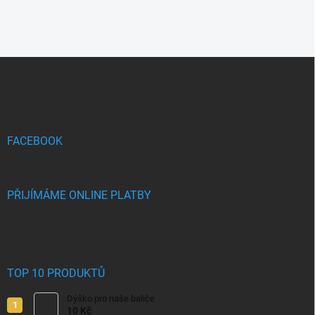
Z
á
p
a
t
í
FACEBOOK
PŘIJÍMÁME ONLINE PLATBY
TOP 10 PRODUKTŮ
Dýško pro naše baliče
10 Kč