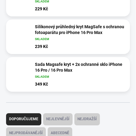
SKLADEM
229 Kč
Silikonový průhledný kryt MagSafe s ochranou
fotoaparátu pro iPhone 16 Pro Max
SKLADEM
239 Kč
Sada Magsafe kryt + 2x ochranné sklo iPhone
16 Pro / 16 Pro Max
SKLADEM
349 Kč
Ř
a
DOPORUČUJEME
NEJLEVNĚJŠÍ
NEJDRAŽŠÍ
z
e
NEJPRODÁVANĚJŠÍ
ABECEDNĚ