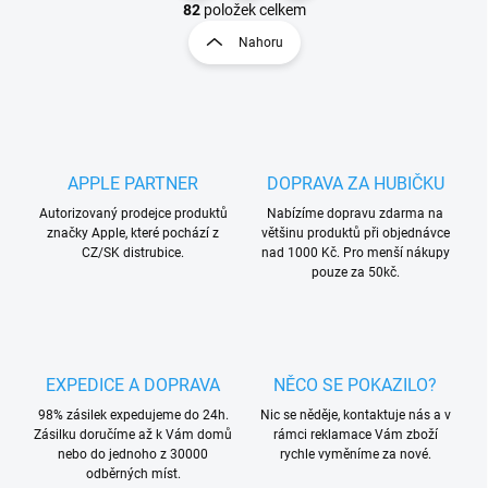
v
t
82
položek celkem
l
r
Nahoru
á
á
d
n
a
k
c
o
í
p
v
r
á
APPLE PARTNER
DOPRAVA ZA HUBIČKU
v
n
k
Autorizovaný prodejce produktů
Nabízíme dopravu zdarma na
í
y
značky Apple, které pochází z
většinu produktů při objednávce
v
CZ/SK distrubice.
nad 1000 Kč. Pro menší nákupy
ý
pouze za 50kč.
p
i
s
u
EXPEDICE A DOPRAVA
NĚCO SE POKAZILO?
98% zásilek expedujeme do 24h.
Nic se něděje, kontaktuje nás a v
Zásilku doručíme až k Vám domů
rámci reklamace Vám zboží
nebo do jednoho z 30000
rychle vyměníme za nové.
odběrných míst.