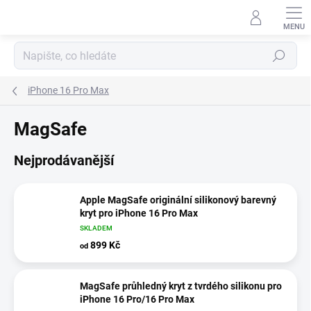
Přejít
na
obsah
Hledat
iPhone 16 Pro Max
MagSafe
Nejprodávanější
Apple MagSafe originální silikonový barevný
kryt pro iPhone 16 Pro Max
SKLADEM
899 Kč
od
MagSafe průhledný kryt z tvrdého silikonu pro
iPhone 16 Pro/16 Pro Max