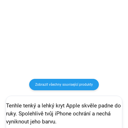
1 809,92 Kč bez DPH
Detail
Detail
Nový revoluční a zároveň
pohodlný systém nabíjení
Powerbanka, kterou připnete
MagSafe Vašeho zařízení Apple
přímo na iPhone pomocí
iPhone. S bezdrátovou
MagSafe a můžete bezdrátově
nabíječkou je nabíjení telefonu
nabíjet až 18W. Může tedy
jednodušší než kdy dřív. Ke
nahradit MagSafe kabel. Velmi
svému Apple...
malá a tenká.
Zobrazit všechny související produkty
Tenhle tenký a lehký kryt Apple skvěle padne do
ruky. Spolehlivě tvůj iPhone ochrání a nechá
vyniknout jeho barvu.