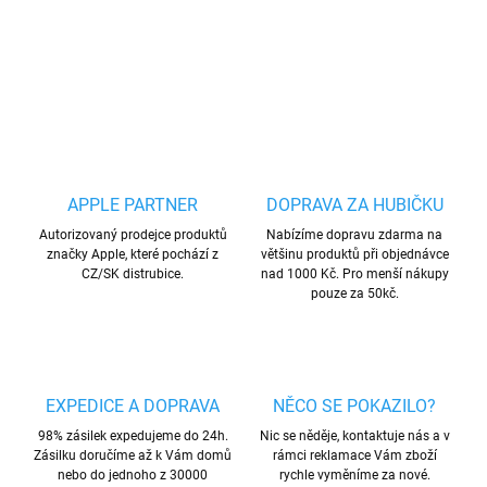
DETAILNÍ INFORMACE
ZEPTAT SE
HLÍDAT
Uložit
APPLE PARTNER
DOPRAVA ZA HUBIČKU
Autorizovaný prodejce produktů
Nabízíme dopravu zdarma na
značky Apple, které pochází z
většinu produktů při objednávce
CZ/SK distrubice.
nad 1000 Kč. Pro menší nákupy
pouze za 50kč.
EXPEDICE A DOPRAVA
NĚCO SE POKAZILO?
98% zásilek expedujeme do 24h.
Nic se něděje, kontaktuje nás a v
Zásilku doručíme až k Vám domů
rámci reklamace Vám zboží
nebo do jednoho z 30000
rychle vyměníme za nové.