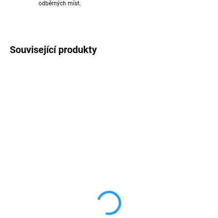
odběrných míst.
Související produkty
AKCE
AKCE
VÍCE BAREV
SKLADEM
SKLADEM
Powerbanka OISLE
Bezdrátová nabíječka
4225mAh pro iPhone s
Magsafe 15W
podporou MagSafe
389 Kč
2 190 Kč
321,49 Kč bez DPH