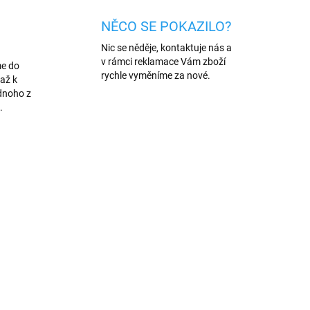
NĚCO SE POKAZILO?
Nic se něděje, kontaktuje nás a
v rámci reklamace Vám zboží
me do
rychle vyměníme za nové.
až k
dnoho z
.
TIP
/MOD
813/MOD
VÍCE BAREV