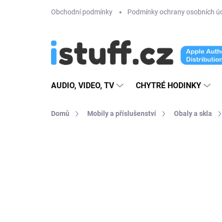
Přejít
Obchodní podmínky
Podmínky ochrany osobních ú
na
obsah
AUDIO, VIDEO, TV
CHYTRÉ HODINKY
Domů
Mobily a příslušenství
Obaly a skla
17 hodnocení
Podrobnosti hodno
AKCE
VÍCE BAREV