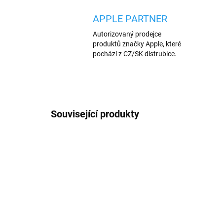
APPLE PARTNER
Autorizovaný prodejce
produktů značky Apple, které
pochází z CZ/SK distrubice.
Související produkty
VÍCE BAREV
AKCE
1353/ZEL