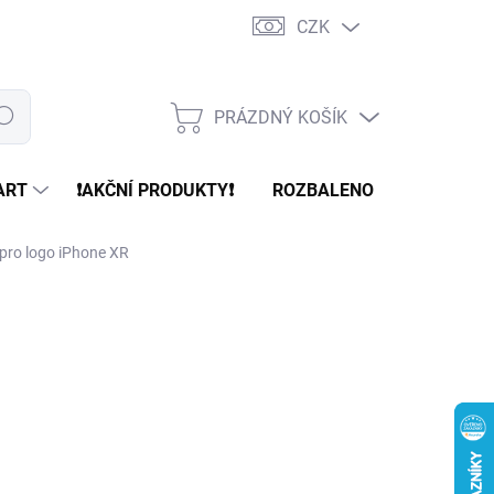
CZK
PRÁZDNÝ KOŠÍK
edat
NÁKUPNÍ
KOŠÍK
ART
❗️AKČNÍ PRODUKTY❗️
ROZBALENO
REFURBR
pro logo iPhone XR