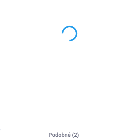
SKLADEM
SKL
ratenký silikonový
Silikonový tenký bare
ůhledný obal iPhone
obal iPhone 7/8/SE2/
8/SE2/SE3
 Kč
195 Kč
29 Kč bez DPH
161,16 Kč bez DPH
Detail
Detai
ibilní silikonové ochranné
Pouzdro je odolné s elegantn
zdro, určeno pro mobilní
povrchem pastelových barev.
efon Apple iPhone 7/8/SE
Vyrobeno z vysoce kvalitních
0, zachovává přístup ke vše
materiálů (TPU), které dokona
ádacím prvkům.
chrání telefon před pádem,
poškrábáním nebo nečistotami
Podobné (2)