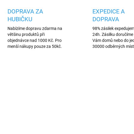
DOPRAVA ZA
EXPEDICE A
HUBIČKU
DOPRAVA
Nabízíme dopravu zdarma na
98% zásilek expeduje
většinu produktů při
24h. Zásilku doručíme 
objednávce nad 1000 Kč. Pro
Vám domů nebo do je
menší nákupy pouze za 50kč.
30000 odběrných míst
AKCE
291
369
TIP
VÍCE BAREV