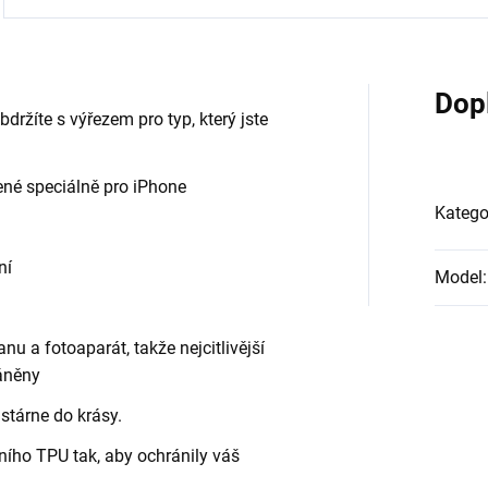
Dop
obdržíte s výřezem pro typ, který jste
ené speciálně pro iPhone
Katego
ní
Model
:
nu a fotoaparát, takže nejcitlivější
ráněny
tárne do krásy.
lního TPU tak, aby ochránily váš