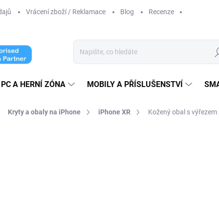
dajů
Vrácení zboží / Reklamace
Blog
Recenze
Hl
PC A HERNÍ ZÓNA
MOBILY A PŘÍSLUŠENSTVÍ
SM
Kryty a obaly na iPhone
iPhone XR
Kožený obal s výřezem 
cení
399 Kč
299 Kč
247,11 Kč bez DPH
Měrná
ZVOLTE VARIANTU