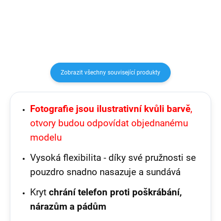
sílu nárazu během pádu a tím
ovládacím prvkům.
zaručeně ochrání Váš...
Zobrazit všechny související produkty
Fotografie jsou ilustrativní kvůli barvě
,
otvory budou odpovídat objednanému
modelu
Vysoká flexibilita - díky své pružnosti se
pouzdro snadno nasazuje a sundává
Kryt
chrání telefon proti poškrábání,
nárazům a pádům