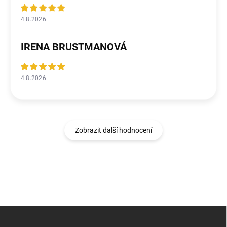
4.8.2026
IRENA BRUSTMANOVÁ
4.8.2026
Zobrazit další hodnocení
Z
á