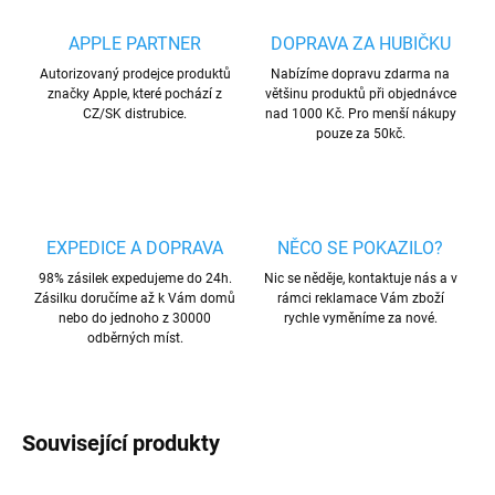
APPLE PARTNER
DOPRAVA ZA HUBIČKU
Autorizovaný prodejce produktů
Nabízíme dopravu zdarma na
značky Apple, které pochází z
většinu produktů při objednávce
CZ/SK distrubice.
nad 1000 Kč. Pro menší nákupy
pouze za 50kč.
EXPEDICE A DOPRAVA
NĚCO SE POKAZILO?
98% zásilek expedujeme do 24h.
Nic se něděje, kontaktuje nás a v
Zásilku doručíme až k Vám domů
rámci reklamace Vám zboží
nebo do jednoho z 30000
rychle vyměníme za nové.
odběrných míst.
Související produkty
AKCE
AKCE