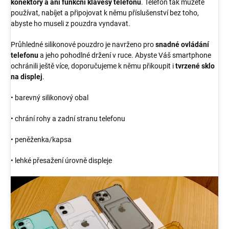
konektory a ani funkční klávesy telefonu
. Telefon tak můžete
používat, nabíjet a připojovat k němu příslušenství bez toho,
abyste ho museli z pouzdra vyndavat.
Průhledné silikonové pouzdro je navrženo pro
snadné ovládání
telefonu
a jeho pohodlné držení v ruce. Abyste Váš smartphone
ochránili ještě více, doporučujeme k němu přikoupit i
tvrzené sklo
na displej
.
• barevný silikonový obal
• chrání rohy a zadní stranu telefonu
• peněženka/kapsa
• lehké přesažení úrovně displeje