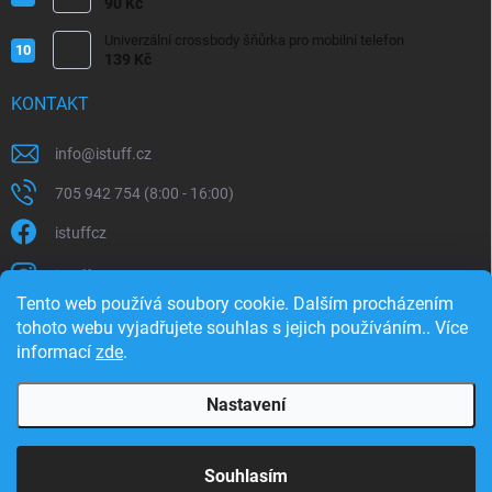
iPhone/iPad 20W
90 Kč
Univerzální crossbody šňůrka pro mobilní telefon
139 Kč
KONTAKT
info
@
istuff.cz
705 942 754 (8:00 - 16:00)
istuffcz
istuffcz
Tento web používá soubory cookie. Dalším procházením
istuffcz
tohoto webu vyjadřujete souhlas s jejich používáním.. Více
informací
zde
.
@istuff.cz
Nastavení
Copyright 2026
iSTUFF
. Všechna práva vyhrazena.
Souhlasím