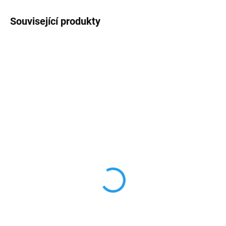
Související produkty
AKCE
AKCE
SKLADEM
SKLADEM
Anti shock ultratenký
Ultratenký silikonový
silikonový obal iPhone
průhledný obal iPhone
7/8/SE2/SE3
7/8/SE2/SE3
119 Kč
79 Kč
98,35 Kč bez DPH
65,29 Kč bez DPH
Detail
Detail