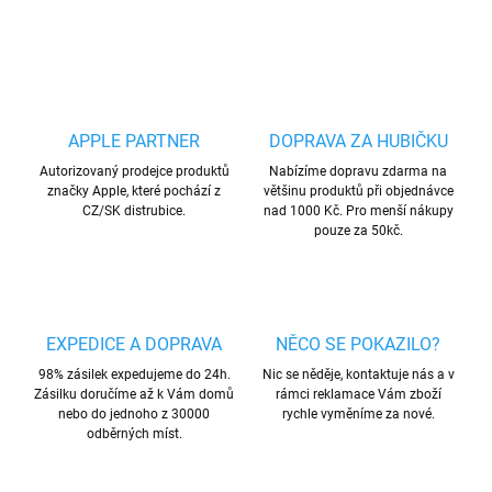
ZEPTAT SE
HLÍDAT
Uložit
APPLE PARTNER
DOPRAVA ZA HUBIČKU
Autorizovaný prodejce produktů
Nabízíme dopravu zdarma na
značky Apple, které pochází z
většinu produktů při objednávce
CZ/SK distrubice.
nad 1000 Kč. Pro menší nákupy
pouze za 50kč.
EXPEDICE A DOPRAVA
NĚCO SE POKAZILO?
98% zásilek expedujeme do 24h.
Nic se něděje, kontaktuje nás a v
Zásilku doručíme až k Vám domů
rámci reklamace Vám zboží
nebo do jednoho z 30000
rychle vyměníme za nové.
odběrných míst.