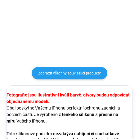
Anti Shock pouzdro na telefon je
Flexibilní silikonové ochranné
vyrobeno z pružného, ​​
pouzdro, určeno pro mobilní
průhledného silikonu o tloušťce
telefon Apple iPhone 7/8/SE
0,3 mm. Zesílené rohy absorbují
2020, zachovává přístup ke vše
sílu nárazu během pádu a tím
ovládacím prvkům.
zaručeně ochrání Váš...
Zobrazit všechny související produkty
Fotografie jsou ilustrativní kvůli barvě, otvory budou odpovídat
objednanému modelu
Obal poskytne Vašemu iPhonu perfektní ochranu zadních a
bočních částí. Je vyrobeno
z tenkého silikonu
a
přesně na
míru
Vašeho iPhonu.
Toto silikonové pouzdro
nezakrývá nabíjecí či sluchátkové