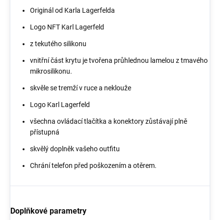
Originál od Karla Lagerfelda
Logo NFT Karl Lagerfeld
z tekutého silikonu
vnitřní část krytu je tvořena průhlednou lamelou z tmavého
mikrosilikonu.
skvěle se tremží v ruce a neklouže
Logo Karl Lagerfeld
všechna ovládací tlačítka a konektory zůstávají plně
přístupná
skvělý doplněk vašeho outfitu
Chrání telefon před poškozením a otěrem.
Doplňkové parametry