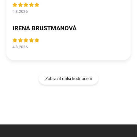
4.8.2026
IRENA BRUSTMANOVÁ
4.8.2026
Zobrazit další hodnocení
Z
á