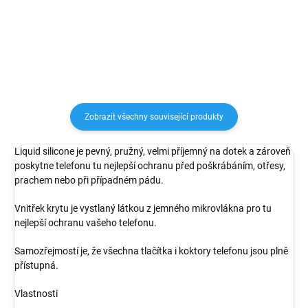
Speciální struktura uvnitř
nabíjení. Nepřebernými
pouzdra pomáhá rozptylovat...
barevnými kombinacemi si je
doladíš přesně podle svého stylu.
Zobrazit všechny související produkty
Liquid silicone je pevný, pružný, velmi příjemný na dotek a zároveň
poskytne telefonu tu nejlepší ochranu před poškrábáním, otřesy,
prachem nebo při případném pádu.
Vnitřek krytu je vystlaný látkou z jemného mikrovlákna pro tu
nejlepší ochranu vašeho telefonu.
Samozřejmostí je, že všechna tlačítka i koktory telefonu jsou plně
přístupná.
Vlastnosti