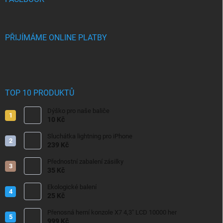
PŘIJÍMÁME ONLINE PLATBY
TOP 10 PRODUKTŮ
Dýško pro naše baliče
10 Kč
Sluchátka lightning pro iPhone
239 Kč
Přednostní zabalení zásilky
35 Kč
Ekologické balení
25 Kč
Přenosná herní konzole X7 4,3" LCD 10000 her
999 Kč