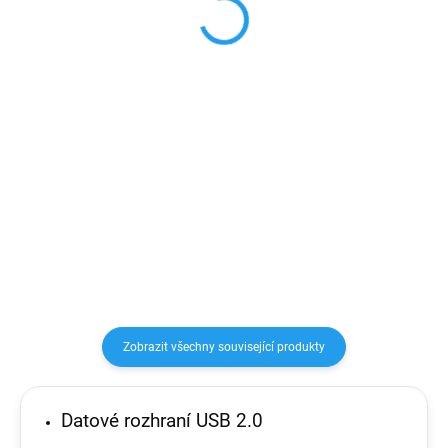
269 Kč
539 Kč
222,31 Kč bez DPH
445,45 Kč bez DPH
Do košíku
Do košíku
20W USB‑C napájecí adaptér
30W USB‑C napájecí adaptér
slouží k rychlému a účinnému
slouží k rychlému a účinnému
nabíjení doma, v kanceláři i na
nabíjení doma, v kanceláři i na
cestách. Velkou výhodou jsou 2
cestách. Velkou výhodou jsou 2
porty USB-C a USB-A. Můžete tak
porty USB-C a USB-A. Můžete tak
využít...
využít...
Zobrazit všechny související produkty
Datové rozhraní USB 2.0