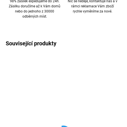
98% zásilek expedujeme do 24h.
Nic se něděje, kontaktuje nás a v
Zásilku doručíme až k Vám domů
rámci reklamace Vám zboží
nebo do jednoho z 30000
rychle vyměníme za nové.
odběrných míst.
Související produkty
AKCE
PREMIUM QUALITY
PREMIUM QUALITY
SKLADEM
SKLADEM
USB, USB-C nabíječka
USB, USB-C nabíječka
adaptér HOCO 20W
adaptér HOCO 30W