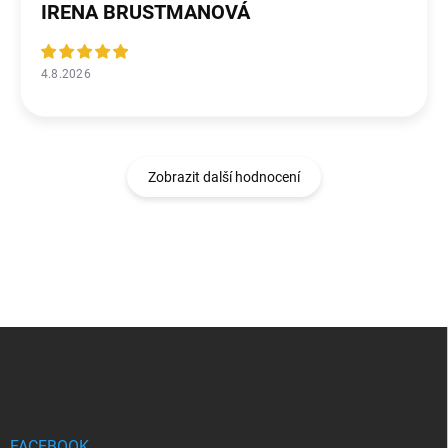
IRENA BRUSTMANOVÁ
4.8.2026
Zobrazit další hodnocení
Z
á
p
a
t
í
FACEBOOK