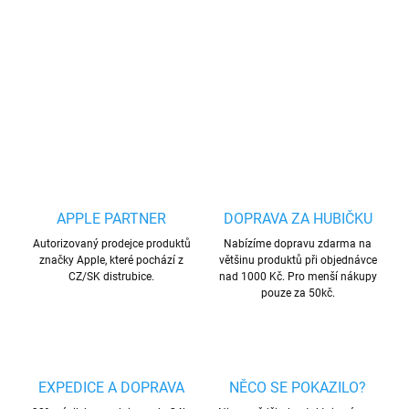
Vysoce kvalitní a extra odolný USB / USB-C datový kabel
DETAILNÍ INFORMACE
ZEPTAT SE
HLÍDAT
Uložit
APPLE PARTNER
DOPRAVA ZA HUBIČKU
Autorizovaný prodejce produktů
Nabízíme dopravu zdarma na
značky Apple, které pochází z
většinu produktů při objednávce
CZ/SK distrubice.
nad 1000 Kč. Pro menší nákupy
pouze za 50kč.
EXPEDICE A DOPRAVA
NĚCO SE POKAZILO?