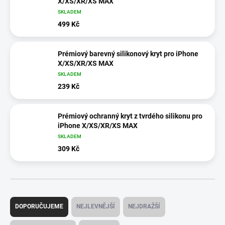
X/XS/XR/XS MAX
SKLADEM
499 Kč
Prémiový barevný silikonový kryt pro iPhone
X/XS/XR/XS MAX
SKLADEM
239 Kč
Prémiový ochranný kryt z tvrdého silikonu pro
iPhone X/XS/XR/XS MAX
SKLADEM
309 Kč
Ř
a
DOPORUČUJEME
NEJLEVNĚJŠÍ
NEJDRAŽŠÍ
z