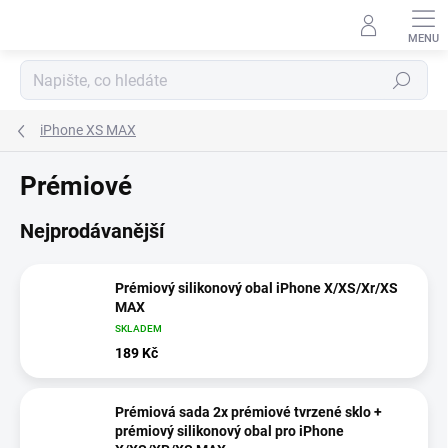
Přejít
na
obsah
Hledat
iPhone XS MAX
Prémiové
Nejprodávanější
Prémiový silikonový obal iPhone X/XS/Xr/XS
MAX
SKLADEM
189 Kč
Prémiová sada 2x prémiové tvrzené sklo +
prémiový silikonový obal pro iPhone