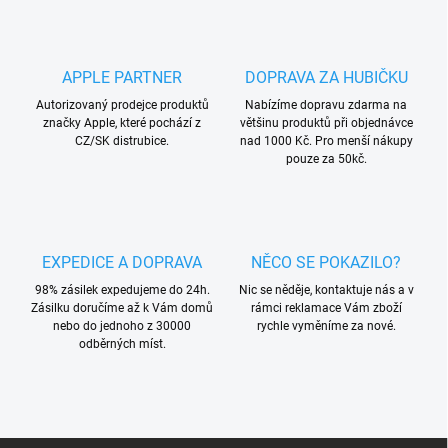
l
á
d
a
APPLE PARTNER
DOPRAVA ZA HUBIČKU
c
í
Autorizovaný prodejce produktů
Nabízíme dopravu zdarma na
p
značky Apple, které pochází z
většinu produktů při objednávce
r
CZ/SK distrubice.
nad 1000 Kč. Pro menší nákupy
v
pouze za 50kč.
k
y
v
ý
p
EXPEDICE A DOPRAVA
NĚCO SE POKAZILO?
i
s
98% zásilek expedujeme do 24h.
Nic se něděje, kontaktuje nás a v
u
Zásilku doručíme až k Vám domů
rámci reklamace Vám zboží
nebo do jednoho z 30000
rychle vyměníme za nové.
odběrných míst.