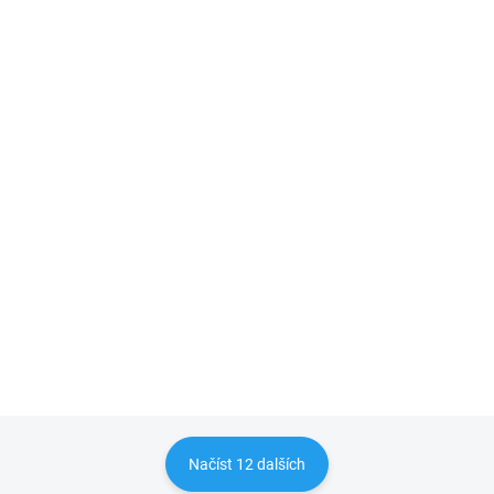
SKLADEM
9D keramické ohebné sklo na iPhone
16 PRO/16 PRO MAX
189 Kč
Detail
156,20 Kč bez DPH
Prémiové ohebné keramické sklo pro iPhone na
celý displej. Sklo lze lepit vícekrát.
Načíst 12 dalších