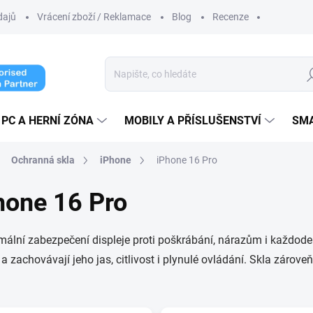
dajů
Vrácení zboží / Reklamace
Blog
Recenze
Hl
PC A HERNÍ ZÓNA
MOBILY A PŘÍSLUŠENSTVÍ
SM
Ochranná skla
iPhone
iPhone 16 Pro
hone 16 Pro
mální zabezpečení displeje proti poškrábání, nárazům i každod
 a zachovávají jeho jas, citlivost i plynulé ovládání. Skla zárov