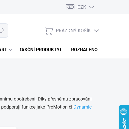
CZK
PRÁZDNÝ KOŠÍK
edat
NÁKUPNÍ
KOŠÍK
ART
❗️AKČNÍ PRODUKTY❗️
ROZBALENO
REFURBR
ennímu opotřebení. Díky přesnému zpracování
eň podporují funkce jako ProMotion či
Dynamic