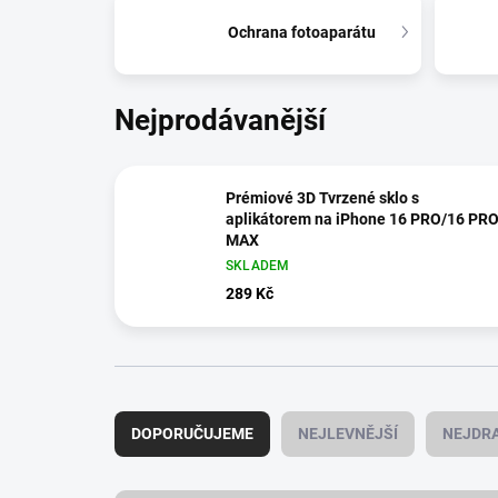
Ochrana fotoaparátu
Nejprodávanější
Prémiové 3D Tvrzené sklo s
aplikátorem na iPhone 16 PRO/16 PR
MAX
SKLADEM
289 Kč
Ř
a
DOPORUČUJEME
NEJLEVNĚJŠÍ
NEJDRA
z
e
n