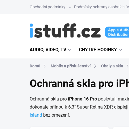
Přejít
Obchodní podmínky
Podmínky ochrany osobních ú
na
obsah
AUDIO, VIDEO, TV
CHYTRÉ HODINKY
Domů
Mobily a příslušenství
Obaly a skla
Ochranná skla pro iP
Ochranná skla pro
iPhone 16 Pro
poskytují maxi
dokonale přilnou k 6,3" Super Retina XDR displeji
Island
bez omezení.