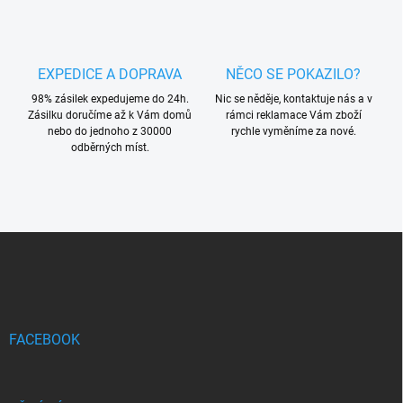
EXPEDICE A DOPRAVA
NĚCO SE POKAZILO?
98% zásilek expedujeme do 24h.
Nic se něděje, kontaktuje nás a v
Zásilku doručíme až k Vám domů
rámci reklamace Vám zboží
nebo do jednoho z 30000
rychle vyměníme za nové.
odběrných míst.
Z
á
p
a
t
í
FACEBOOK