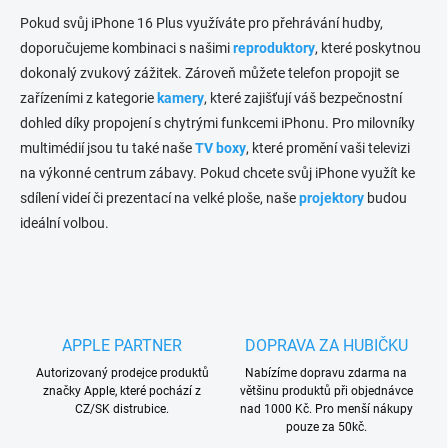
Pokud svůj iPhone 16 Plus využíváte pro přehrávání hudby,
doporučujeme kombinaci s našimi
reproduktory
, které poskytnou
dokonalý zvukový zážitek. Zároveň můžete telefon propojit se
zařízeními z kategorie
kamery
, které zajišťují váš bezpečnostní
dohled díky propojení s chytrými funkcemi iPhonu. Pro milovníky
multimédií jsou tu také naše
TV boxy
, které promění vaši televizi
na výkonné centrum zábavy. Pokud chcete svůj iPhone využít ke
sdílení videí či prezentací na velké ploše, naše
projektory
budou
ideální volbou.
APPLE PARTNER
DOPRAVA ZA HUBIČKU
Autorizovaný prodejce produktů
Nabízíme dopravu zdarma na
značky Apple, které pochází z
většinu produktů při objednávce
CZ/SK distrubice.
nad 1000 Kč. Pro menší nákupy
pouze za 50kč.