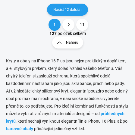
Načíst 12 dalších
1
11
O
S
v
t
127
položek celkem
l
r
Nahoru
á
á
d
n
a
k
c
Kryty a obaly na iPhone 16 Plus jsou nejen praktickým doplňkem,
o
í
ale i stylovým prvkem, který doladí vzhled vašeho telefonu. Váš
p
v
chytrý telefon si zaslouží ochranu, která spolehlivě odolá
r
á
každodenním nástrahám jako jsou škrábance, prach nebo pády.
v
n
k
Ať už hledáte lehký silikonový kryt, elegantní pouzdro nebo odolný
í
y
obal pro maximální ochranu, v naší široké nabídce si vyberete
v
přesně to, co potřebujete. Pro ideální kombinaci funkčnosti a stylu
ý
p
můžete vybírat z různých materiálů a designů – od
průhledných
i
krytů
, které nechají vyniknout elegantní linie iPhonu 16 Plus, až po
s
barevné obaly
přinášející jedinečný vzhled.
u