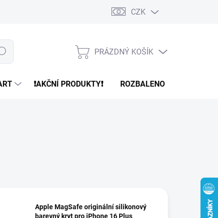
CZK
PRÁZDNÝ KOŠÍK
edat
NÁKUPNÍ
KOŠÍK
ART
❗️AKČNÍ PRODUKTY❗️
ROZBALENO
REFURBR
Apple MagSafe originální silikonový
barevný kryt pro iPhone 16 Plus