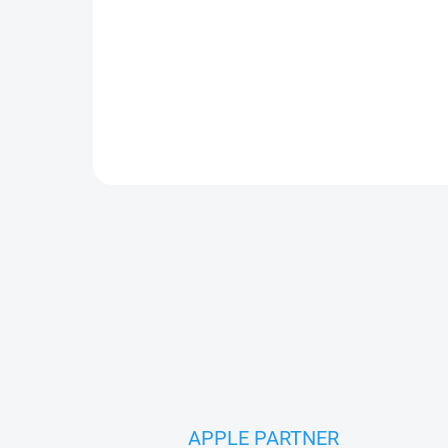
Kvalitní silikonový kryt s podporou MagSafe a
ochranou fotoaparátu.
APPLE PARTNER