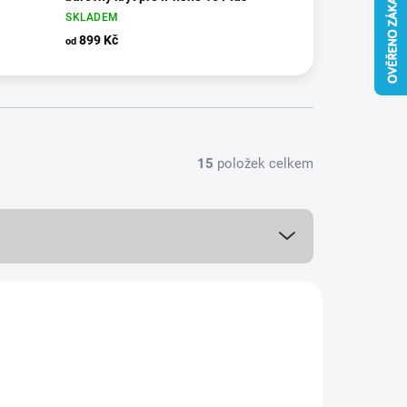
SKLADEM
899 Kč
od
15
položek celkem
NOVINKA
15461/IPH5