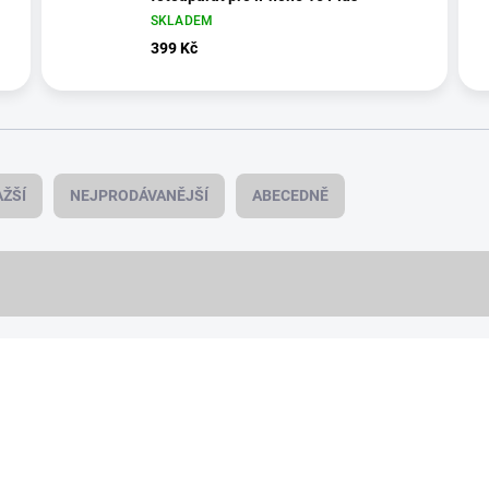
SKLADEM
399 Kč
ŽŠÍ
NEJPRODÁVANĚJŠÍ
ABECEDNĚ
TIP
15536/MOD
VÍCE BAREV