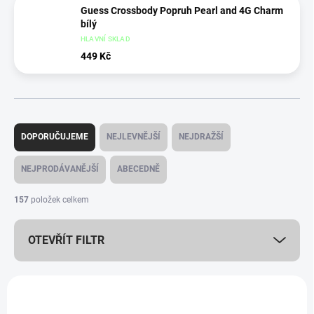
Guess Crossbody Popruh Pearl and 4G Charm
bílý
HLAVNÍ SKLAD
449 Kč
Ř
a
DOPORUČUJEME
NEJLEVNĚJŠÍ
NEJDRAŽŠÍ
z
e
NEJPRODÁVANĚJŠÍ
ABECEDNĚ
n
í
157
položek celkem
p
r
OTEVŘÍT FILTR
o
d
u
V
k
ý
TIP
NOVINKA
t
p