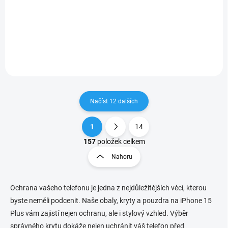
popruhem Karl Lagerfeld
displej a ochranného krytu s
Choupette Patch Black
podporou Magsafe.
získáte nejen stylový doplněk
pro váš telefon, ale také
praktické a módní řešení, jak
mít telefon vždy po...
Načíst 12 dalších
1
14
O
S
v
t
157
položek celkem
l
r
Nahoru
á
á
d
n
a
k
c
Ochrana vašeho telefonu je jedna z nejdůležitějších věcí, kterou
o
í
byste neměli podcenit. Naše obaly, kryty a pouzdra na iPhone 15
p
v
Plus vám zajistí nejen ochranu, ale i stylový vzhled. Výběr
r
á
správného krytu dokáže nejen uchránit váš telefon před
v