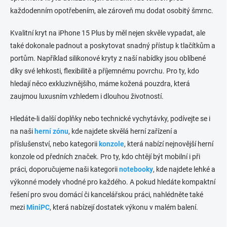
n
k
každodenním opotřebením, ale zároveň mu dodat osobitý šmrnc.
í
y
v
Kvalitní kryt na iPhone 15 Plus by měl nejen skvěle vypadat, ale
ý
také dokonale padnout a poskytovat snadný přístup k tlačítkům a
p
i
portům. Například silikonové kryty z naší nabídky jsou oblíbené
s
díky své lehkosti, flexibilitě a příjemnému povrchu. Pro ty, kdo
u
hledají něco exkluzivnějšího, máme kožená pouzdra, která
zaujmou luxusním vzhledem i dlouhou životností.
Hledáte-li další doplňky nebo technické vychytávky, podívejte se i
na naši
herní zónu
, kde najdete skvělá herní zařízení a
příslušenství, nebo kategorii
konzole
, která nabízí nejnovější herní
konzole od předních značek. Pro ty, kdo chtějí být mobilní i při
práci, doporučujeme naši kategorii
notebooky
, kde najdete lehké a
výkonné modely vhodné pro každého. A pokud hledáte kompaktní
řešení pro svou domácí či kancelářskou práci, nahlédněte také
mezi
MiniPC
, která nabízejí dostatek výkonu v malém balení.