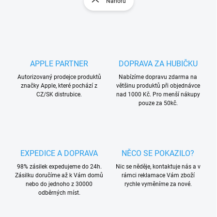
Nahoru
á
á
d
n
a
k
c
o
í
p
v
r
á
APPLE PARTNER
DOPRAVA ZA HUBIČKU
v
n
k
Autorizovaný prodejce produktů
Nabízíme dopravu zdarma na
í
y
značky Apple, které pochází z
většinu produktů při objednávce
v
CZ/SK distrubice.
nad 1000 Kč. Pro menší nákupy
ý
pouze za 50kč.
p
i
s
u
EXPEDICE A DOPRAVA
NĚCO SE POKAZILO?
98% zásilek expedujeme do 24h.
Nic se něděje, kontaktuje nás a v
Zásilku doručíme až k Vám domů
rámci reklamace Vám zboží
nebo do jednoho z 30000
rychle vyměníme za nové.
odběrných míst.