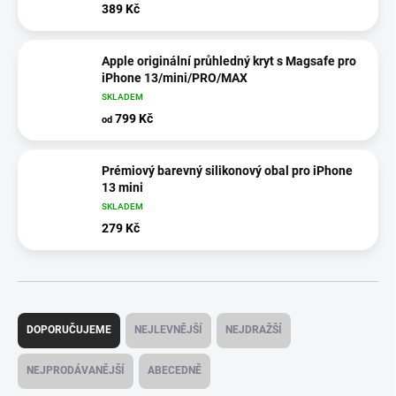
389 Kč
Apple originální průhledný kryt s Magsafe pro
iPhone 13/mini/PRO/MAX
SKLADEM
799 Kč
od
Prémiový barevný silikonový obal pro iPhone
13 mini
SKLADEM
279 Kč
Ř
a
DOPORUČUJEME
NEJLEVNĚJŠÍ
NEJDRAŽŠÍ
z
e
NEJPRODÁVANĚJŠÍ
ABECEDNĚ
n