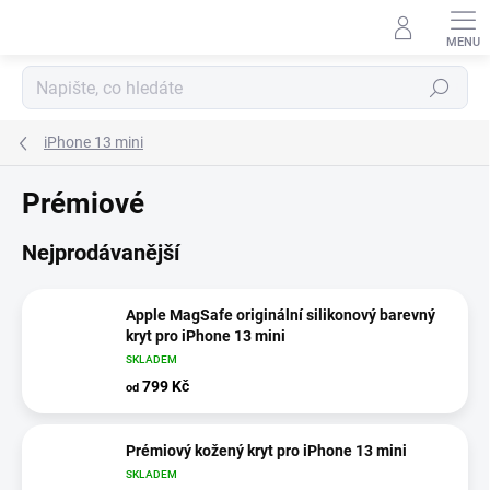
Přejít
na
obsah
Hledat
iPhone 13 mini
Prémiové
Nejprodávanější
Apple MagSafe originální silikonový barevný
kryt pro iPhone 13 mini
SKLADEM
799 Kč
od
Prémiový kožený kryt pro iPhone 13 mini
SKLADEM