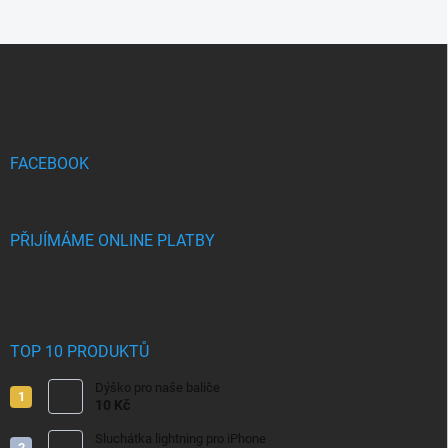
Z
á
p
a
t
í
FACEBOOK
PŘIJÍMÁME ONLINE PLATBY
TOP 10 PRODUKTŮ
Dýško pro naše baliče
10 Kč
Sluchátka lightning pro iPhone