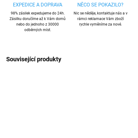
EXPEDICE A DOPRAVA
NĚCO SE POKAZILO?
98% zásilek expedujeme do 24h.
Nic se něděje, kontaktuje nás a v
Zásilku doručíme až k Vám domů
rámci reklamace Vám zboží
nebo do jednoho z 30000
rychle vyměníme za nové.
odběrných míst.
Související produkty
AKCE
PREMIUM QUALITY
SKLADEM
SKLADEM
Opletený kabel USB-C -
Originální Apple