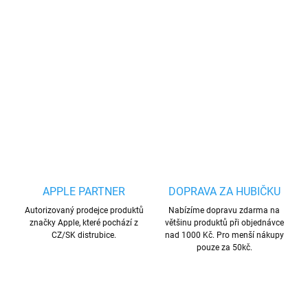
Frame zadní kryt je dokonalý doplněk pro váš
telefon i váš outfit, který kombinuje funkčnost a
styl v jednom.
DETAILNÍ INFORMACE
ZEPTAT SE
HLÍDAT
Uložit
APPLE PARTNER
DOPRAVA ZA HUBIČKU
Autorizovaný prodejce produktů
Nabízíme dopravu zdarma na
značky Apple, které pochází z
většinu produktů při objednávce
CZ/SK distrubice.
nad 1000 Kč. Pro menší nákupy
pouze za 50kč.