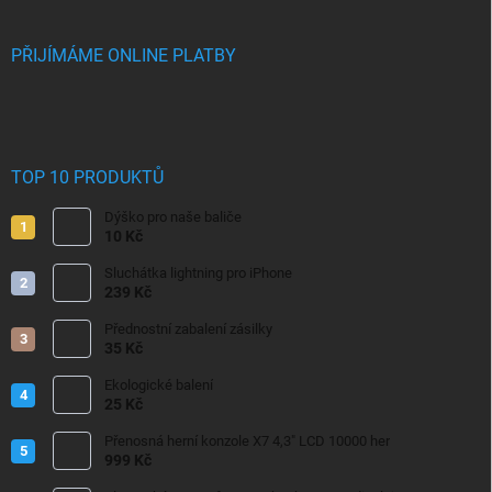
PŘIJÍMÁME ONLINE PLATBY
TOP 10 PRODUKTŮ
Dýško pro naše baliče
10 Kč
Sluchátka lightning pro iPhone
239 Kč
Přednostní zabalení zásilky
35 Kč
Ekologické balení
25 Kč
Přenosná herní konzole X7 4,3" LCD 10000 her
999 Kč