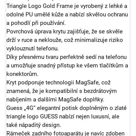
Triangle Logo Gold Frame j
e vyrobený z lehké a
odolné PU umělé kůže a nabízí skvělou ochranu
a pohodlí při používání.
Povrchová úprava krytu zajišťuje, že se skvěle
drží v ruce a neklouže, což minimalizuje riziko
vyklouznutí telefonu.
Díky přesnému tvaru perfektně sedí na telefonu
a umožňuje snadný přístup ke všem tlačítkům a
konektorům.
Kryt podporuje technologii MagSafe, což
znamená, že je kompatibilní s bezdrátovým
nabíjením a dalšími MagSafe doplňky.
Guess „4G“ elegantní potisk doplněným o zlaté
triangle logo GUESS nabízí nejen luxusní, ale
také nápaditý design.
Rámeček zadního fotoaparátu je navíc zdoben