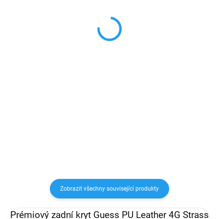
LIGHTNING 30W
bezdrátová Magsafe
iPhone/iPad
nabíječka
189 Kč
899 Kč
od
od 156,20 Kč bez DPH
742,98 Kč bez DPH
Detail
Do košíku
Vysoce odolný kabel typu C s
S nabíječkou MagSafe je
konektorem Lightning a
bezdrátové nabíjení naprostá
umožňující úplnou synchronizaci
pohoda. Dokonale zarovnané
dat a nabíjení baterie zařízení
magnety přichytí iPhone a
Apple.
postarají se o rychlejší
bezdrátové nabíjení příkonem až
15 W.
Zobrazit všechny související produkty
Prémiový zadní kryt Guess PU Leather 4G Strass