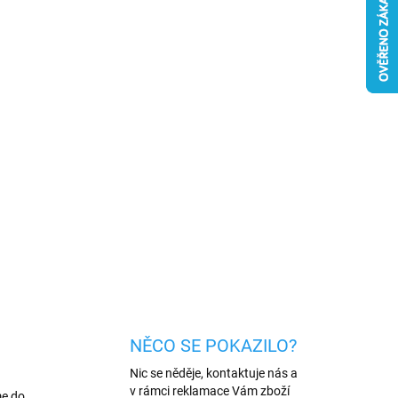
026
MOŽNOSTI DORUČENÍ
Přidat do košíku
no z pružného silikonu o tloušťce 0,3 mm. Obal
 telefonu, aniž by ho zesílil a zároveň dokonale
pády.
ZEPTAT SE
HLÍDAT
NĚCO SE POKAZILO?
Nic se něděje, kontaktuje nás a
v rámci reklamace Vám zboží
me do