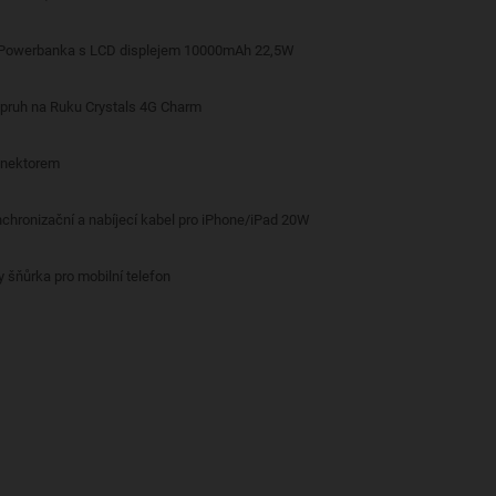
 Powerbanka s LCD displejem 10000mAh 22,5W
opruh na Ruku Crystals 4G Charm
onektorem
nchronizační a nabíjecí kabel pro iPhone/iPad 20W
y šňůrka pro mobilní telefon