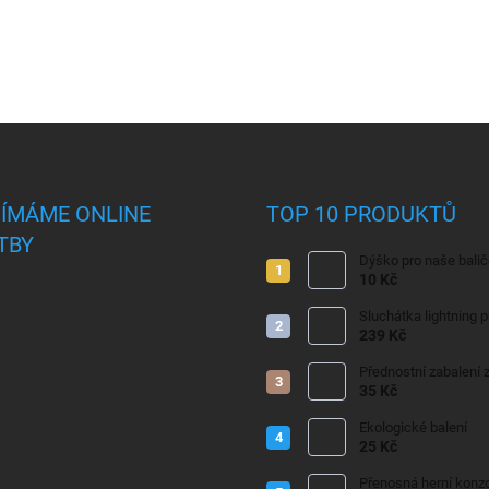
JÍMÁME ONLINE
TOP 10 PRODUKTŮ
TBY
Dýško pro naše bali
10 Kč
Sluchátka lightning 
239 Kč
Přednostní zabalení z
35 Kč
Ekologické balení
25 Kč
Přenosná herní konzo