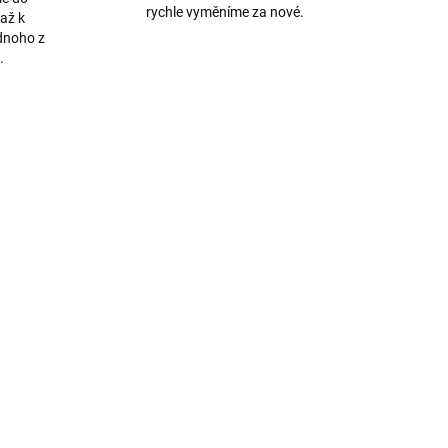
rychle vyměníme za nové.
až k
dnoho z
.
AKCE
3472
1890
TIP
ADEM
SKLADEM
Anti shock průhledný
eal
silikonový obal s