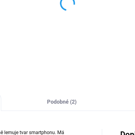
Madrid
9 Kč
299 Kč
,88 Kč bez DPH
247,11 Kč bez DPH
Detail
Do košíku
ce kvalitní 3D tvrzené černé
Vyrobeno z vysoce kvalitních
 na iPhone, které na rozdíl od
materiálů (TPU), které dokona
čejného tvrzeného skla chrání
chrání telefon před pádem,
 Váš iPhone až do okrajů.
poškrábáním nebo nečistotam
 nabízí také nejvyšší
Speciální struktura uvnitř
nou...
pouzdra pomáhá rozptylovat.
Podobné (2)
sně lemuje tvar smartphonu. Má
Dop