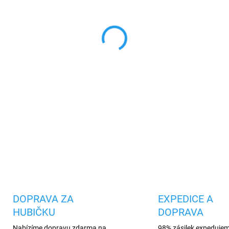
cena:
MŮŽEME DORUČIT DO:
12.8.2
−
+
Pouzdro na telefon je vyrobe
poskytuje pohodlné používání
chrání před poškrábáním a 
DETAILNÍ INFORMACE
Uložit
DOPRAVA ZA
EXPEDICE A
HUBIČKU
DOPRAVA
Nabízíme dopravu zdarma na
98% zásilek expeduje