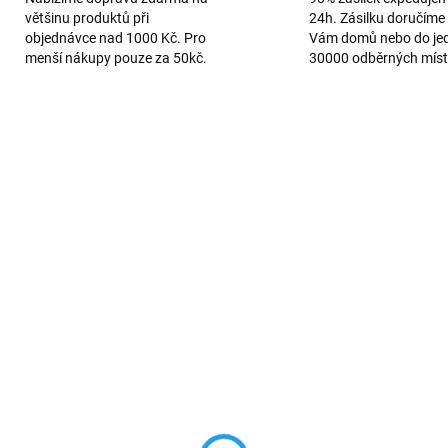
většinu produktů při
24h. Zásilku doručíme 
objednávce nad 1000 Kč. Pro
Vám domů nebo do je
menší nákupy pouze za 50kč.
30000 odběrných míst
TIP
150
SKLADEM
SKL
Tvrzené sklo na
Silikonový obal pro
hone 6/7/8/SE2/SE3
iPhone 7/8/SE2/SE3 R