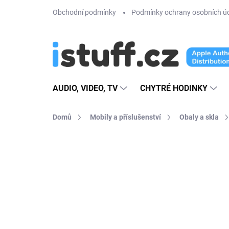
Přejít
Obchodní podmínky
Podmínky ochrany osobních ú
na
obsah
AUDIO, VIDEO, TV
CHYTRÉ HODINKY
Domů
Mobily a příslušenství
Obaly a skla
Neohodnoceno
Podrobnosti hodn
TIP