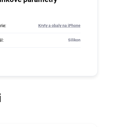
rie
:
Kryty a obaly na iPhone
ál
:
Silikon