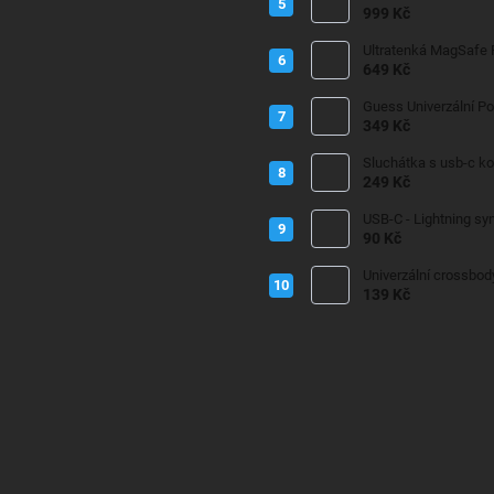
999 Kč
Ultratenká MagSafe
649 Kč
Guess Univerzální P
349 Kč
Sluchátka s usb-c k
249 Kč
USB-C - Lightning sy
90 Kč
Univerzální crossbod
139 Kč