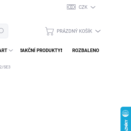
CZK
PRÁZDNÝ KOŠÍK
edat
NÁKUPNÍ
KOŠÍK
ART
❗️AKČNÍ PRODUKTY❗️
ROZBALENO
REFURBR
E2/SE3