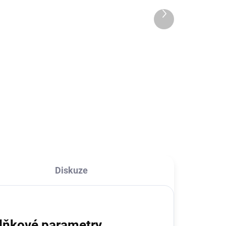
peněženkou pro iPhone
179 Kč
Další
7/8/SE2/SE3
produkt
147,93 Kč bez DPH
Do košíku
Anti shock je obal vyroben z
le
průhledného silikonu pro iPhone
7/8/SE2. Spolehlivě chrání místo
i.
okolo čoček a hrany Vašeho
telefonu. Na zadní straně obalu
..
se nově nachází malá...
Diskuze
lňkové parametry