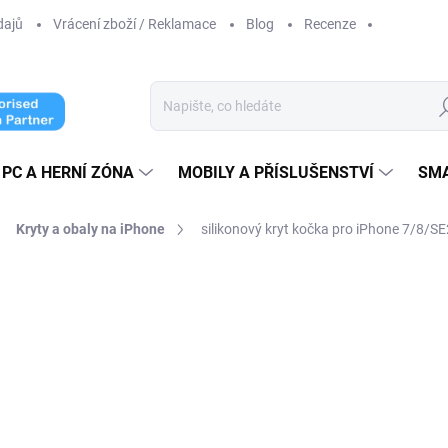
dajů
Vrácení zboží / Reklamace
Blog
Recenze
Hl
PC A HERNÍ ZÓNA
MOBILY A PŘÍSLUŠENSTVÍ
SM
Kryty a obaly na iPhone
silikonový kryt kočka pro iPhone 7/8/S
ocení
239 Kč
197,52 Kč bez DPH
Měrná
SKLADEM