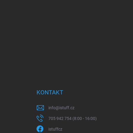
KONTAKT
info
@
istuff.cz
705 942 754 (8:00 - 16:00)
istuffcz