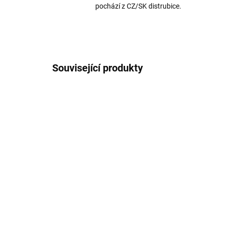
pochází z CZ/SK distrubice.
Související produkty
TIP
AKCE
2826
TIP
SKLADEM
Silikonový obal pro
3D 
iPhone 11 Real Madrid
iP