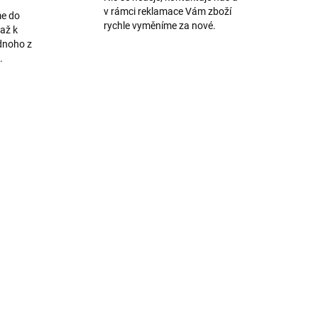
v rámci reklamace Vám zboží
me do
rychle vyměníme za nové.
až k
dnoho z
.
AKCE
/RUZ
636/IPH
ADEM
SKLADEM
Anti shock ultratenký