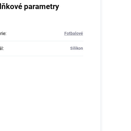
lňkové parametry
rie
:
Fotbalové
ál
:
Silikon