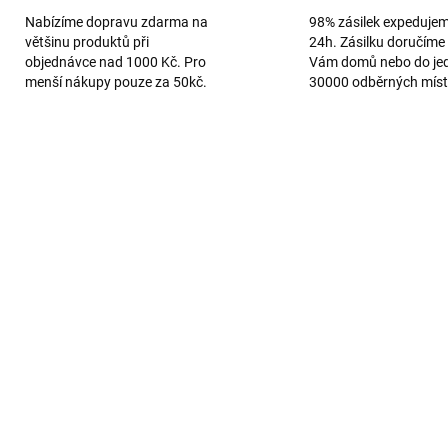
Nabízíme dopravu zdarma na
98% zásilek expeduje
většinu produktů při
24h. Zásilku doručíme 
objednávce nad 1000 Kč. Pro
Vám domů nebo do je
menší nákupy pouze za 50kč.
30000 odběrných míst
AKCE
2208/MOD
852
AREV
VÍCE BAREV
SKLADEM
SKL
nový silikonový obal s
Armor ring obrněné