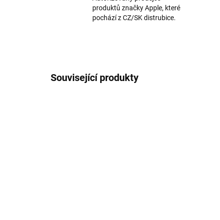
produktů značky Apple, které
pochází z CZ/SK distrubice.
Související produkty
TIP
TIP
807/MOD
VÍCE BAREV
VÍCE B
SKLADEM
Neonový Anti shock
Neo