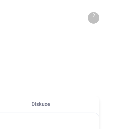
silikonový obal iPhone
11/11pro/MAX
119 Kč
Další
produkt
98,35 Kč bez DPH
l
Detail
Obal
Anti Shock pouzdro na telefon je
rání
vyrobeno z pružného, ​​
průhledného silikonu o tloušťce
0,3 mm. Zesílené rohy absorbují
sílu nárazu během pádu a tím
zaručeně ochrání Váš...
Diskuze