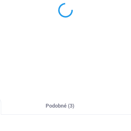
hranou fotoaparátu
ochranné pouzdro pro
hone 11
iPhone 11
9 Kč
189 Kč
,11 Kč bez DPH
156,20 Kč bez DPH
Detail
Detai
dro na telefon je vyrobeno z
Dokonalá ochrana telefonu. 
ného, ​​průhledného silikonu o
v extrémních podmínkách, ch
ušťce 0,3 mm. Obal poskytuje
záda, boky a lcd displej.
dlné používání telefonu, aniž
o zesílil a zároveň dokonale
ní...
Podobné (3)