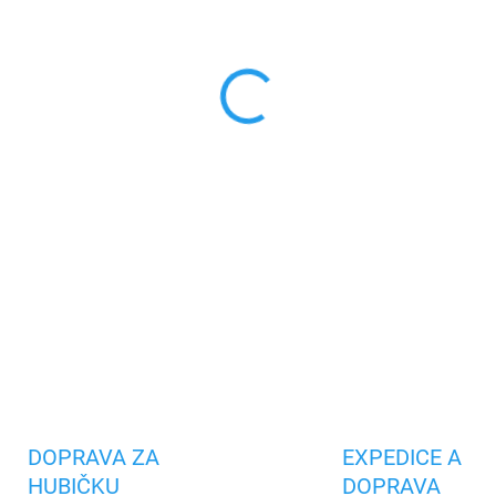
cena:
MŮŽEME DORUČIT DO:
10.8.2
−
+
Vyrobeno z vysoce kvalitních
před pádem, poškrábáním nebo
pouzdra pomáhá rozptylovat
displej a objektiv
fotoaparát
DETAILNÍ INFORMACE
Uložit
DOPRAVA ZA
EXPEDICE A
HUBIČKU
DOPRAVA