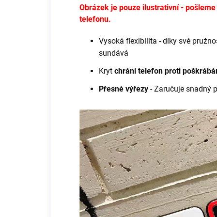
Obrázek je pouze ilustrativní - pošlem
telefonu.
Vysoká flexibilita - díky své pruž
sundává
Kryt
chrání telefon proti poškráb
Přesné výřezy
- Zaručuje snadný 