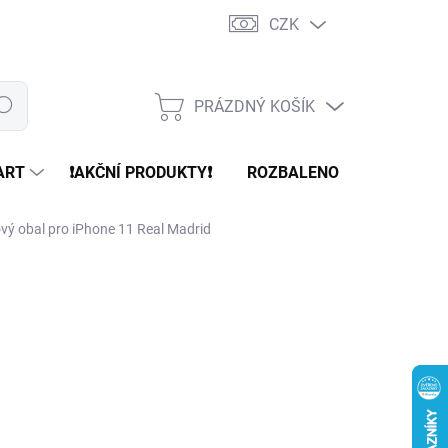
CZK
PRÁZDNÝ KOŠÍK
edat
NÁKUPNÍ
KOŠÍK
ART
❗️AKČNÍ PRODUKTY❗️
ROZBALENO
REFURBR
ový obal pro iPhone 11 Real Madrid