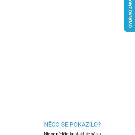
026
MOŽNOSTI DORUČENÍ
Přidat do košíku
 materiálů (TPU), které dokonale chrání telefon
 nečistotami. Speciální struktura uvnitř
 nárazovou sílu.
Zvýšené okraje částečně chrání
u.
ZEPTAT SE
HLÍDAT
NĚCO SE POKAZILO?
Nic se něděje, kontaktuje nás a