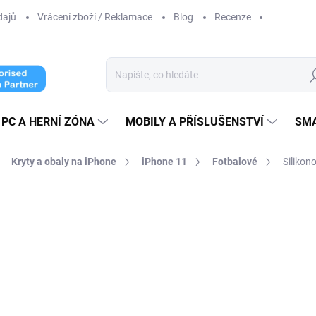
dajů
Vrácení zboží / Reklamace
Blog
Recenze
Hl
PC A HERNÍ ZÓNA
MOBILY A PŘÍSLUŠENSTVÍ
SM
Kryty a obaly na iPhone
iPhone 11
Fotbalové
Silikon
ní
299 Kč
247,11 Kč bez DPH
Měrná
SKLADEM