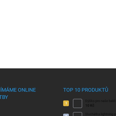
JÍMÁME ONLINE
TOP 10 PRODUKTŮ
TBY
Dýško pro naše bali
10 Kč
Sluchátka lightning 