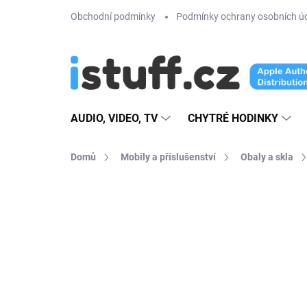
Přejít
Obchodní podmínky
Podmínky ochrany osobních ú
na
obsah
AUDIO, VIDEO, TV
CHYTRÉ HODINKY
Domů
Mobily a příslušenství
Obaly a skla
9 hodnocení
Podrobnosti hodnoce
TIP