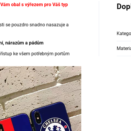
e Vám obal s výřezem pro Váš typ
Dop
nosti se pouzdro snadno nasazuje a
Katego
ání, nárazům a pádům
Materi
přístup ke všem potřebným portům