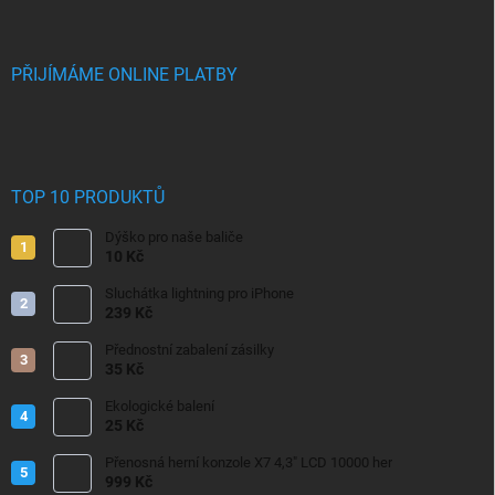
PŘIJÍMÁME ONLINE PLATBY
TOP 10 PRODUKTŮ
Dýško pro naše baliče
10 Kč
Sluchátka lightning pro iPhone
239 Kč
Přednostní zabalení zásilky
35 Kč
Ekologické balení
25 Kč
Přenosná herní konzole X7 4,3" LCD 10000 her
999 Kč