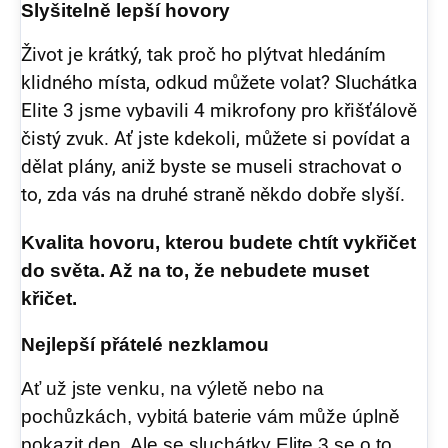
Slyšitelně lepší hovory
Život je krátký, tak proč ho plýtvat hledáním
klidného místa, odkud můžete volat? Sluchátka
Elite 3 jsme vybavili 4 mikrofony pro křišťálově
čistý zvuk. Ať jste kdekoli, můžete si povídat a
dělat plány, aniž byste se museli strachovat o
to, zda vás na druhé straně někdo dobře slyší.
Kvalita hovoru, kterou budete chtít vykřičet
do světa. Až na to, že nebudete muset
křičet.
Nejlepší přátelé nezklamou
Ať už jste venku, na výletě nebo na
pochůzkách, vybitá baterie vám může úplně
pokazit den. Ale se sluchátky Elite 3 se o to