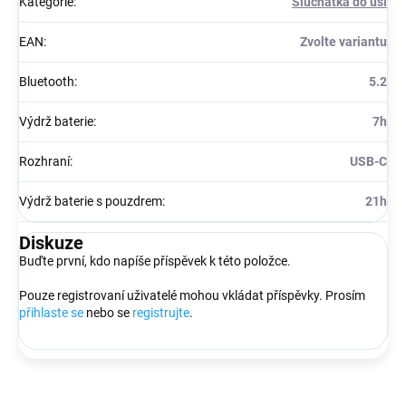
Kategorie
:
Sluchátka do uší
EAN
:
Zvolte variantu
Bluetooth
:
5.2
Výdrž baterie
:
7h
Rozhraní
:
USB-C
Výdrž baterie s pouzdrem
:
21h
Diskuze
Buďte první, kdo napíše příspěvek k této položce.
Pouze registrovaní uživatelé mohou vkládat příspěvky. Prosím
přihlaste se
nebo se
registrujte
.