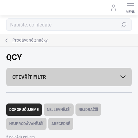
Přejít
na
obsah
Hledat
Prodávané značky
QCY
OTEVŘÍT FILTR
Ř
a
DOPORUČUJEME
NEJLEVNĚJŠÍ
NEJDRAŽŠÍ
z
e
NEJPRODÁVANĚJŠÍ
ABECEDNĚ
n
í
2
položek celkem