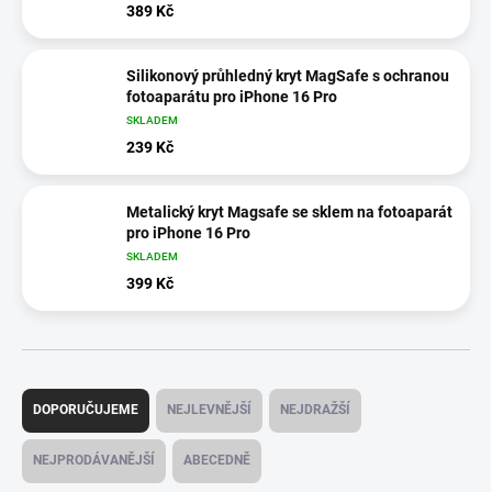
389 Kč
Silikonový průhledný kryt MagSafe s ochranou
fotoaparátu pro iPhone 16 Pro
SKLADEM
239 Kč
Metalický kryt Magsafe se sklem na fotoaparát
pro iPhone 16 Pro
SKLADEM
399 Kč
Ř
a
DOPORUČUJEME
NEJLEVNĚJŠÍ
NEJDRAŽŠÍ
z
e
NEJPRODÁVANĚJŠÍ
ABECEDNĚ
n