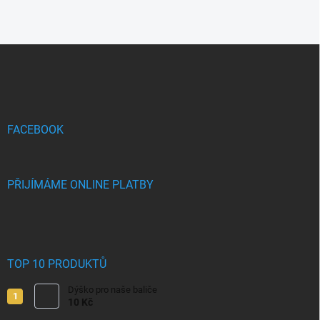
Z
á
p
a
t
í
FACEBOOK
PŘIJÍMÁME ONLINE PLATBY
TOP 10 PRODUKTŮ
Dýško pro naše baliče
10 Kč