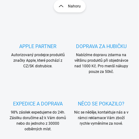
l
r
Nahoru
á
á
d
n
a
k
c
o
í
p
v
r
á
APPLE PARTNER
DOPRAVA ZA HUBIČKU
v
n
k
Autorizovaný prodejce produktů
Nabízíme dopravu zdarma na
í
y
značky Apple, které pochází z
většinu produktů při objednávce
v
CZ/SK distrubice.
nad 1000 Kč. Pro menší nákupy
ý
pouze za 50kč.
p
i
s
u
EXPEDICE A DOPRAVA
NĚCO SE POKAZILO?
98% zásilek expedujeme do 24h.
Nic se něděje, kontaktuje nás a v
Zásilku doručíme až k Vám domů
rámci reklamace Vám zboží
nebo do jednoho z 30000
rychle vyměníme za nové.
odběrných míst.