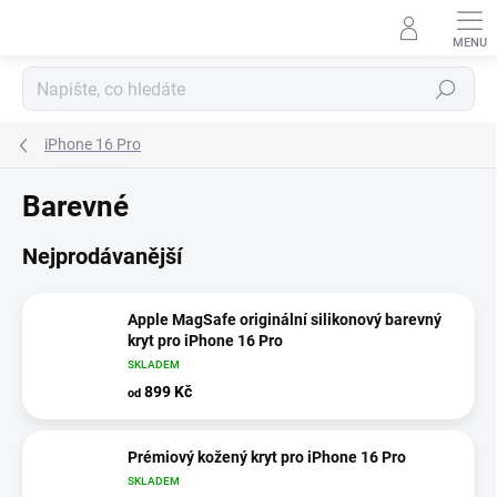
Přejít
na
obsah
Hledat
iPhone 16 Pro
Barevné
Nejprodávanější
Apple MagSafe originální silikonový barevný
kryt pro iPhone 16 Pro
SKLADEM
899 Kč
od
Prémiový kožený kryt pro iPhone 16 Pro
SKLADEM