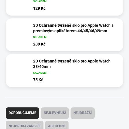
SKLADEM
129 Kč
3D Ochranné tvrzené sklo pro Apple Watch s
prémiovým aplikátorem 44/45/46/49mm
SKLADEM
289 Kč
2D Ochranné tvrzené sklo pro Apple Watch
38/40mm
SKLADEM
75 Kč
Ř
a
DOPORUČUJEME
NEJLEVNĚJŠÍ
NEJDRAŽŠÍ
z
e
NEJPRODÁVANĚJŠÍ
ABECEDNĚ