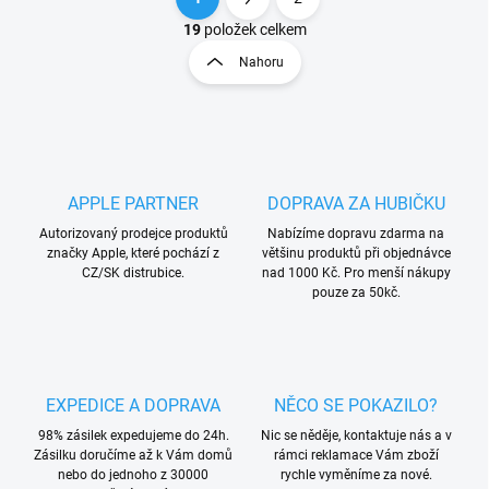
O
S
v
t
19
položek celkem
l
r
Nahoru
á
á
d
n
a
k
c
o
í
p
v
r
á
APPLE PARTNER
DOPRAVA ZA HUBIČKU
v
n
k
Autorizovaný prodejce produktů
Nabízíme dopravu zdarma na
í
y
značky Apple, které pochází z
většinu produktů při objednávce
v
CZ/SK distrubice.
nad 1000 Kč. Pro menší nákupy
ý
pouze za 50kč.
p
i
s
u
EXPEDICE A DOPRAVA
NĚCO SE POKAZILO?
98% zásilek expedujeme do 24h.
Nic se něděje, kontaktuje nás a v
Zásilku doručíme až k Vám domů
rámci reklamace Vám zboží
nebo do jednoho z 30000
rychle vyměníme za nové.