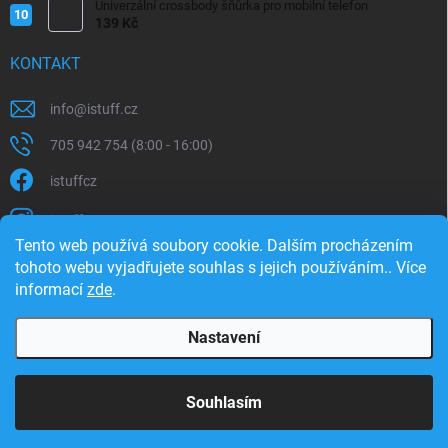
Univerzální crossbody šňůrka pro mobilní telefon
139 Kč
KONTAKT
info
@
istuff.cz
705 942 754 (8:00 - 16:00)
istuffcz
istuffcz
Tento web používá soubory cookie. Dalším procházením
istuffcz
tohoto webu vyjadřujete souhlas s jejich používáním.. Více
informací
zde
.
@istuff.cz
Nastavení
Copyright 2026
iSTUFF
. Všechna práva vyhrazena.
Souhlasím
Vytvořil Shoptet