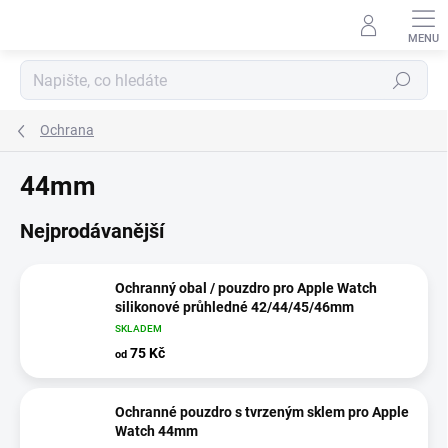
Přejít
na
obsah
Hledat
Ochrana
44mm
Nejprodávanější
Ochranný obal / pouzdro pro Apple Watch
silikonové průhledné 42/44/45/46mm
SKLADEM
75 Kč
od
Ochranné pouzdro s tvrzeným sklem pro Apple
Watch 44mm