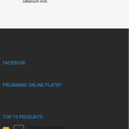
odběrných míst.
Z
á
p
a
t
í
FACEBOOK
PŘIJÍMÁME ONLINE PLATBY
TOP 10 PRODUKTŮ
Dýško pro naše baliče