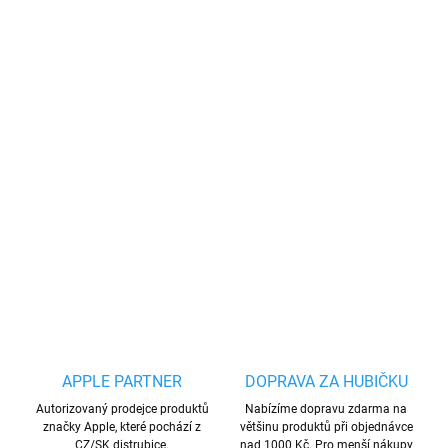
Polykarbonátové o
chranné pouzdro s tvrzeným sklem pro Apple
Watch 44mm skvěle hodinky chrání před vnějším poškozením.
Velmi jednoduše se aplikuje a zachová kvalitní rozšířený displej.
Obal je voděodolný, nezanechává skrvny a nezpůsobuje blednutí
barev. Zadní strana hodinek je navržena tak, aby se při nabíjení
nemusel sundávat ochranný kryt. Zmírňuje náraz a obsahuje HD
tvrzené sklo, které redukuje otisky prstů a nebrání citlivosti.
DETAILNÍ INFORMACE
ZEPTAT SE
HLÍDAT
Uložit
APPLE PARTNER
DOPRAVA ZA HUBIČKU
Autorizovaný prodejce produktů
Nabízíme dopravu zdarma na
značky Apple, které pochází z
většinu produktů při objednávce
CZ/SK distrubice.
nad 1000 Kč. Pro menší nákupy