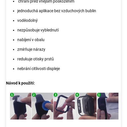
chrání před vnějším poškozením
jednoduchá aplikace bez vzduchových bublin
voděodolný
nezpůsobuje vyblednutí
nabíjení v obalu
zmírňuje nárazy
redukuje otisky prstů
nebrání citlivosti displeje
Návod k použití: