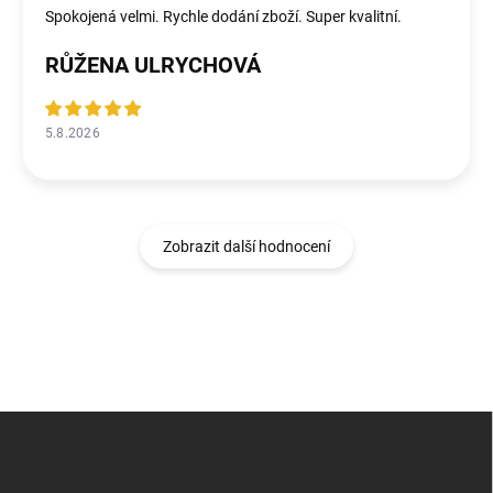
Spokojená velmi. Rychle dodání zboží. Super kvalitní.
RŮŽENA ULRYCHOVÁ
5.8.2026
Zobrazit další hodnocení
Z
á
p