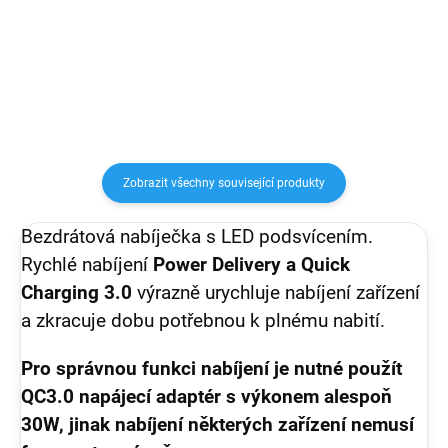
bezdrátového QI nabíjení.
iPhone. S bezdrátovou
nabíječkou je nabíjení telefonu
jednodušší než kdy dřív. Ke
svému Apple...
Zobrazit všechny související produkty
Bezdrátová nabíječka s LED podsvícením.
Rychlé nabíjení
Power Delivery a Quick
Charging 3.0
výrazně urychluje nabíjení zařízení
a zkracuje dobu potřebnou k plnému nabití.
Pro správnou funkci nabíjení je nutné použít
QC3.0 napájecí adaptér s výkonem alespoň
30W, jinak nabíjení některých zařízení nemusí