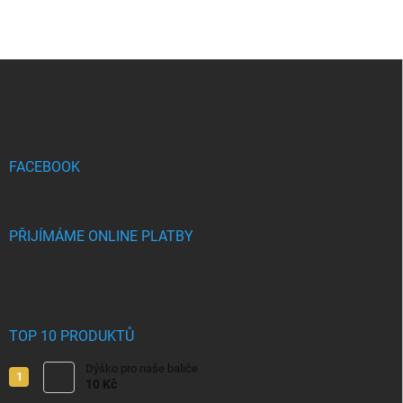
Z
á
p
a
t
í
FACEBOOK
PŘIJÍMÁME ONLINE PLATBY
TOP 10 PRODUKTŮ
Dýško pro naše baliče
10 Kč