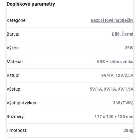
Doplňkové parametry
Kategorie
:
Bezdrátové nabíječky
Barva
:
Bílá, Černá
Výkon
:
25W
Materiál
:
ABS + slitina zinku
Vstup
:
9V/4A, 12V/2,5A
Výstup
:
5V/1A, 9V/1A, 9V/1,5A
Výstupní výkon
:
3 W (TWS)
Rozměry
:
177 x 140 x 130 mm
Hmotnost
:
280g