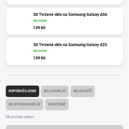
3D Tvrzené sklo na Samsung Galaxy A56
SKLADEM
139 Kč
3D Tvrzené sklo na Samsung Galaxy A25
SKLADEM
139 Kč
Ř
a
DOPORUČUJEME
NEJLEVNĚJŠÍ
NEJDRAŽŠÍ
z
e
NEJPRODÁVANĚJŠÍ
ABECEDNĚ
n
í
29
položek celkem
p
r