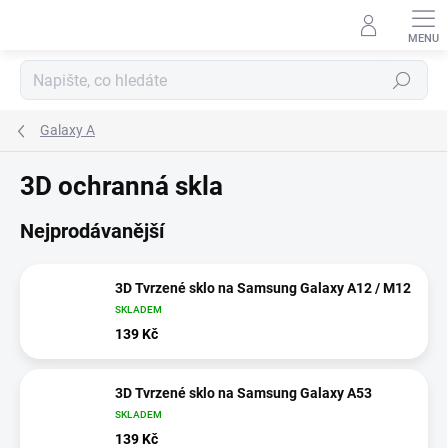
Přejít
na
obsah
Hledat
Galaxy A
3D ochranná skla
Nejprodávanější
3D Tvrzené sklo na Samsung Galaxy A12 / M12
SKLADEM
139 Kč
3D Tvrzené sklo na Samsung Galaxy A53
SKLADEM
139 Kč