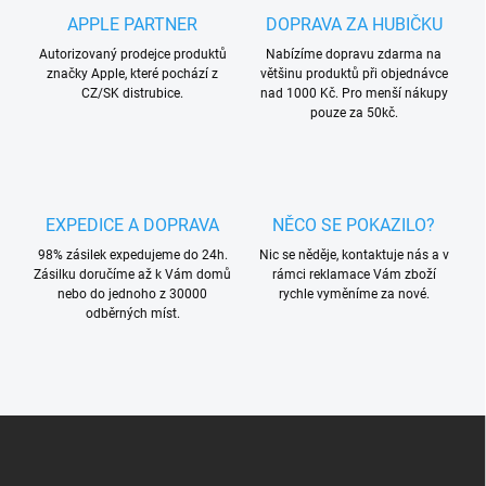
r
á
APPLE PARTNER
DOPRAVA ZA HUBIČKU
v
n
k
Autorizovaný prodejce produktů
Nabízíme dopravu zdarma na
í
y
značky Apple, které pochází z
většinu produktů při objednávce
v
CZ/SK distrubice.
nad 1000 Kč. Pro menší nákupy
ý
pouze za 50kč.
p
i
s
u
EXPEDICE A DOPRAVA
NĚCO SE POKAZILO?
98% zásilek expedujeme do 24h.
Nic se něděje, kontaktuje nás a v
Zásilku doručíme až k Vám domů
rámci reklamace Vám zboží
nebo do jednoho z 30000
rychle vyměníme za nové.
odběrných míst.
Z
á
p