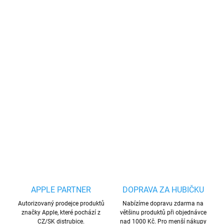
−
+
Přidat do košíku
Vysoce kvalitní tvrzené sklo na
Samsung
s tvrdostí 9H a tloušťkou
0,33 cm. S tímto ochranným sklem tak alespoň předejdete
případnému poškrábaní, prasknutí, či poškození povrchu displeje.
Sklo s černým okrajem pokryje celou přední stranu Vašeho
displeje.
DETAILNÍ INFORMACE
ZEPTAT SE
HLÍDAT
Uložit
APPLE PARTNER
DOPRAVA ZA HUBIČKU
Autorizovaný prodejce produktů
Nabízíme dopravu zdarma na
značky Apple, které pochází z
většinu produktů při objednávce
CZ/SK distrubice.
nad 1000 Kč. Pro menší nákupy