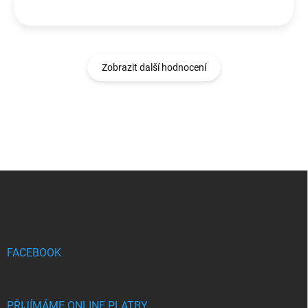
Zobrazit další hodnocení
Z
á
p
a
t
í
FACEBOOK
PŘIJÍMÁME ONLINE PLATBY