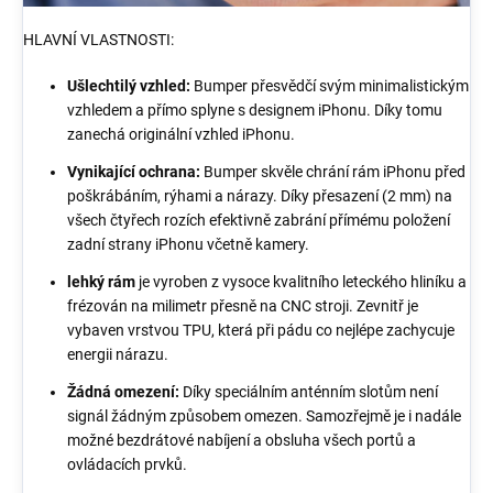
HLAVNÍ VLASTNOSTI:
Ušlechtilý vzhled:
Bumper přesvědčí svým minimalistickým
vzhledem a přímo splyne s designem iPhonu. Díky tomu
zanechá originální vzhled iPhonu.
Vynikající ochrana:
Bumper skvěle chrání rám iPhonu před
poškrábáním, rýhami a nárazy. Díky přesazení (2 mm) na
všech čtyřech rozích efektivně zabrání přímému položení
zadní strany iPhonu včetně kamery.
lehký rám
je vyroben z vysoce kvalitního leteckého hliníku a
frézován na milimetr přesně na CNC stroji. Zevnitř je
vybaven vrstvou TPU, která při pádu co nejlépe zachycuje
energii nárazu.
Žádná omezení:
Díky speciálním anténním slotům není
signál žádným způsobem omezen. Samozřejmě je i nadále
možné bezdrátové nabíjení a obsluha všech portů a
ovládacích prvků.