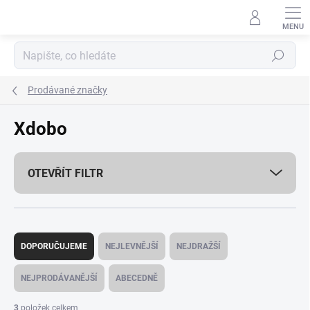
Přejít
na
obsah
Hledat
Prodávané značky
Xdobo
OTEVŘÍT FILTR
Ř
a
DOPORUČUJEME
NEJLEVNĚJŠÍ
NEJDRAŽŠÍ
z
e
NEJPRODÁVANĚJŠÍ
ABECEDNĚ
n
í
3
položek celkem