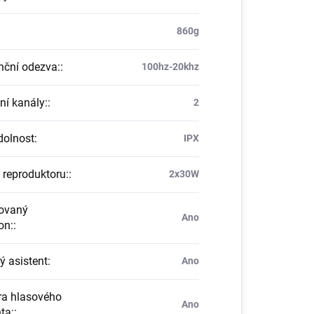
860g
nční odezva:
:
100hz-20khz
ní kanály:
:
2
olnost
:
IPX
 reproduktoru:
:
2x30W
ovaný
Ano
on:
:
ý asistent
:
Ano
a hlasového
Ano
ta:
: