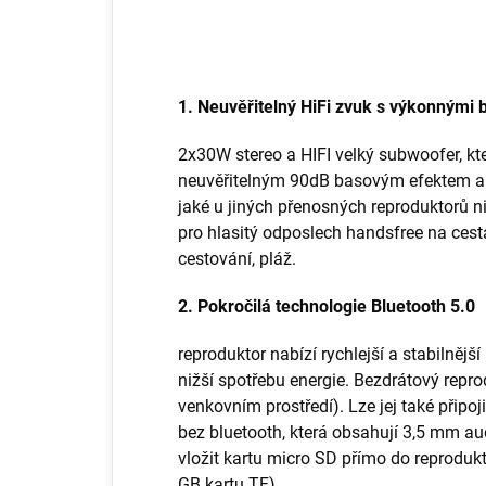
1. Neuvěřitelný HiFi zvuk s výkonnými 
2x30W stereo a HIFI velký subwoofer, kte
neuvěřitelným 90dB basovým efektem a č
jaké u jiných přenosných reproduktorů 
pro hlasitý odposlech handsfree na cestá
cestování, pláž.
2. Pokročilá technologie Bluetooth 5.0
reproduktor nabízí rychlejší a stabilnější
nižší spotřebu energie. Bezdrátový repr
venkovním prostředí). Lze jej také připoji
bez bluetooth, která obsahují 3,5 mm au
vložit kartu micro SD přímo do reproduk
GB kartu TF).