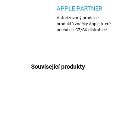
APPLE PARTNER
Autorizovaný prodejce
produktů značky Apple, které
pochází z CZ/SK distrubice.
Související produkty
PREMIUM QUALITY
VÍCE B
663
PREMI