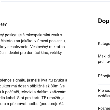
Dop
basy
rý poskytuje širokospektrální zvuk s
istotou na jakékoliv úrovni poslechu,
Katego
nikdy nenaleznete. Vestavěný mikrofon
ch. Ideální pro domácí kino, večírky,
Max. 
přehrá
Připoji
 přenos signálu, jasnější kvalitu zvuku a
oduktor má dosah přibližně až 80m (ve
Přeno
t k počítači, televizi a dalším zařízením
vzdále
dio kabel. Slot pro kartu TF umožňuje
toru a přehrávat hudbu (podporuje 64
Rozmě