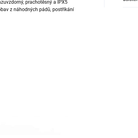
razuvzdorný, prachotěsný a IPX5
obav z náhodných pádů, postříkání