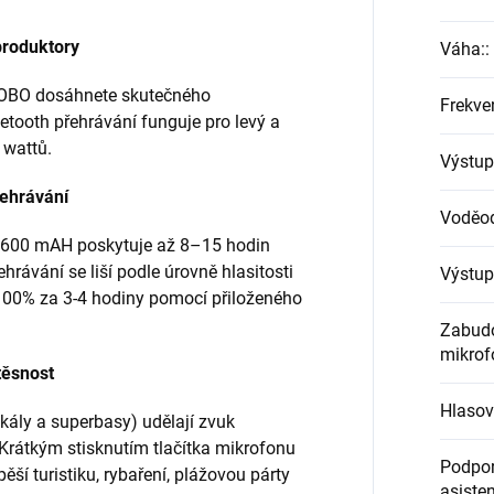
produktory
Váha:
:
OBO dosáhnete skutečného
Frekve
etooth přehrávání funguje pro levý a
 wattů.
Výstup
řehrávání
Voděod
 6600 mAH poskytuje až 8–15 hodin
hrávání se liší podle úrovně hlasitosti
Výstup
 100% za 3-4 hodiny pomocí přiloženého
Zabud
mikrof
těsnost
Hlasov
kály a superbasy) udělají zvuk
Krátkým stisknutím tlačítka mikrofonu
Podpor
pěší turistiku, rybaření, plážovou párty
asisten