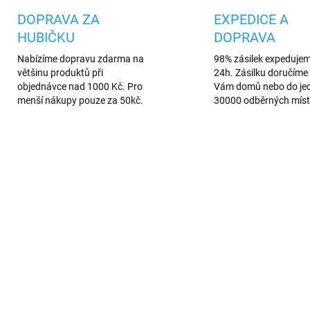
DOPRAVA ZA
EXPEDICE A
HUBIČKU
DOPRAVA
Nabízíme dopravu zdarma na
98% zásilek expeduje
většinu produktů při
24h. Zásilku doručíme 
objednávce nad 1000 Kč. Pro
Vám domů nebo do je
menší nákupy pouze za 50kč.
30000 odběrných míst
AREV
PREMIUM QUALITY
675/MOD
UM QUALITY