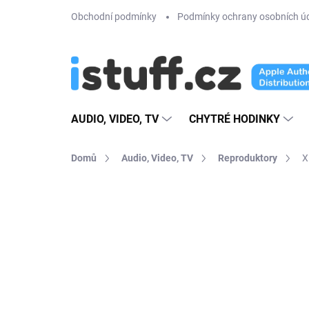
Přejít
Obchodní podmínky
Podmínky ochrany osobních ú
na
obsah
AUDIO, VIDEO, TV
CHYTRÉ HODINKY
Domů
Audio, Video, TV
Reproduktory
X
14 hodnocení
Podrobnosti hodno
VÍCE BAREV