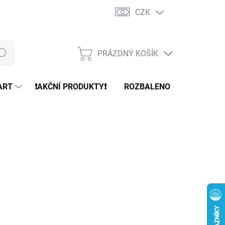
CZK
PRÁZDNÝ KOŠÍK
edat
NÁKUPNÍ
KOŠÍK
ART
❗️AKČNÍ PRODUKTY❗️
ROZBALENO
REFURBR
 Kč