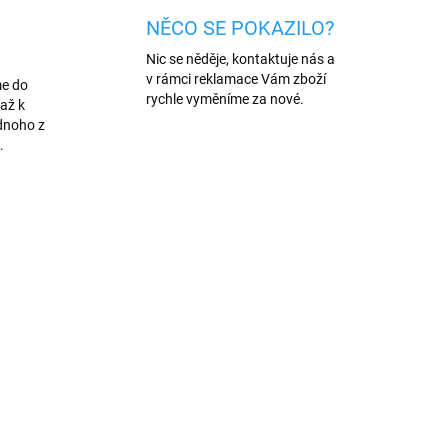
NĚCO SE POKAZILO?
Nic se něděje, kontaktuje nás a
v rámci reklamace Vám zboží
me do
rychle vyměníme za nové.
až k
dnoho z
.
NOVINKA
907
927
PREMIUM QUALITY