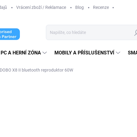
dajů
Vrácení zboží / Reklamace
Blog
Recenze
Hl
PC A HERNÍ ZÓNA
MOBILY A PŘÍSLUŠENSTVÍ
SM
DOBO X8 II bluetooth reproduktor 60W
cení
ZNAČKA:
XDOBO
2 600 Kč
1 990
1 644,63 Kč bez DPH
Měrná
ZVOLTE VARIANTU