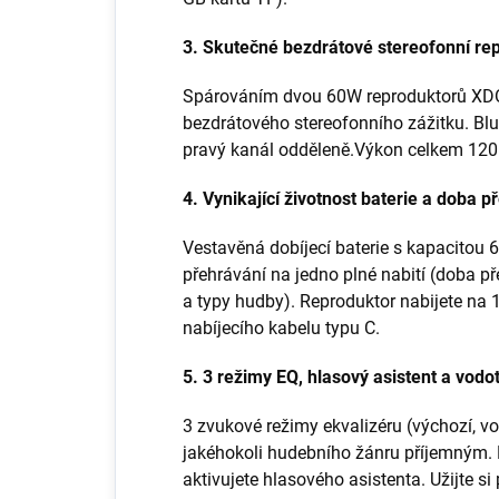
3. Skutečné bezdrátové stereofonní re
Spárováním dvou 60W reproduktorů XD
bezdrátového stereofonního zážitku. Blu
pravý kanál odděleně.Výkon celkem 120
4. Vynikající životnost baterie a doba p
Vestavěná dobíjecí baterie s kapacitou
přehrávání na jedno plné nabití (doba pře
a typy hudby). Reproduktor nabijete na
nabíjecího kabelu typu C.
5. 3 režimy EQ, hlasový asistent a vodo
3 zvukové režimy ekvalizéru (výchozí, vo
jakéhokoli hudebního žánru příjemným. 
aktivujete hlasového asistenta. Užijte si 