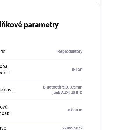
lňkové parametry
rie
:
Reproduktory
doba
8-15h
vání:
:
Bluetooth 5.0, 3.5mm
telnost:
:
jack AUX, USB-C
sová
až 80 m
nost:
:
ry:
:
220×95×72